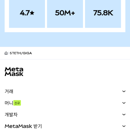
4.7
50M+
75.8K
STETH/GIGA
MetaMask 사이트 바닥글
거래
스왑
머니
신규
예측 시장
신규
매수
개발자
무기한 선물
신규
카드
문서 보기
MetaMask 받기
실물자산
mUSD
신규