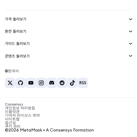
대시보드
Transaction Shield
수익 창출
Smart Accounts Kit
에이전트 지갑
신규
가격 둘러보기
임베디드 지갑
Snaps
비트코인 가격
환전 둘러보기
MetaMask Connect
이더리움 가격
보상
신규
BTC를 USD로 환전
솔라나 가격
가이드 둘러보기
Snaps
보안
ETH를 USD로 환전
BTC 매수
시바이누 가격
USDT를 INR로 환전
콘텐츠 둘러보기
웹3 서비스
고객 지원
ETH 매수
페페 가격
비트코인 지갑
BTC를 USDT로 환전
SOL 매수
채용
테더 가격
솔라나 지갑
한국어
BTC를 INR로 환전
PEPE 매수
연락처
USDC 가격
최고의 암호화폐 카드
ETH를 USDT로 환전
USDT 매수
체인링크 가격
최고의 모바일 암호화폐 지갑
USDT를 PHP로 환전
USDC 매수
Polymarket이란?
BTC를 EUR로 환전
SHIB 매수
Consensys
암호화폐 세금 뉴스
개인정보 처리방침
이용약관
BNB 매수
기여자 라이선스 계약
암호화폐 매수 방법
사이트맵
접근성
비트코인 매도 방법
쿠키 관리
©2026 MetaMask • A Consensys Formation