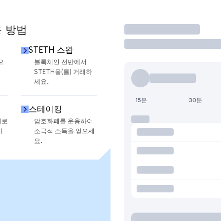
용 방법
거래
STETH 스왑
으
블록체인 전반에서
STETH을(를) 거래하
세요.
15분
30분
스테이킹
지로
암호화폐를 운용하여
하
소극적 소득을 얻으세
요.