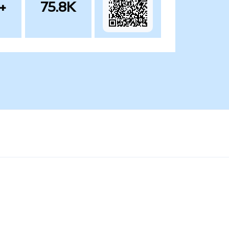
+
75.8K