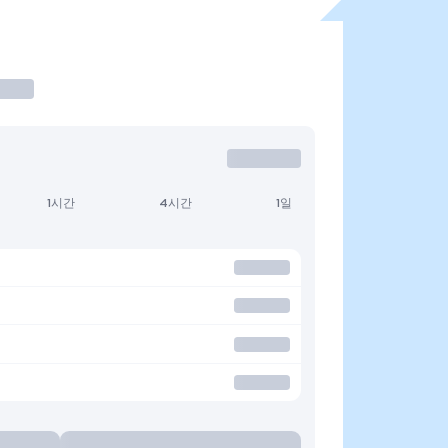
1시간
4시간
1일