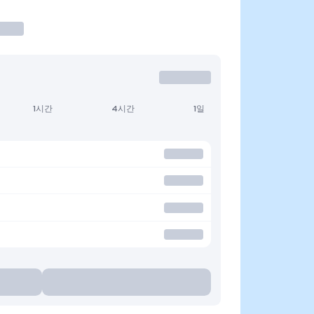
1시간
4시간
1일