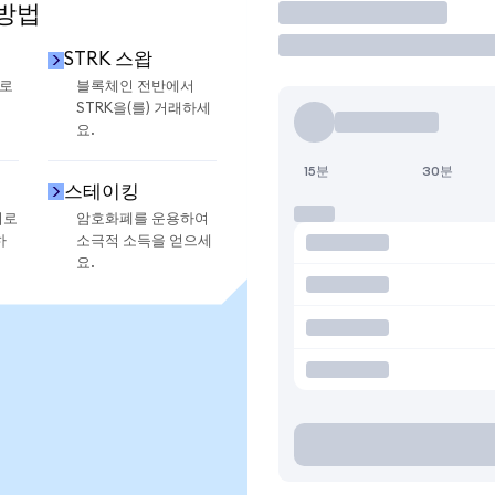
 방법
거래
STRK 스왑
으로
블록체인 전반에서
STRK을(를) 거래하세
요.
15분
30분
스테이킹
지로
암호화폐를 운용하여
하
소극적 소득을 얻으세
요.