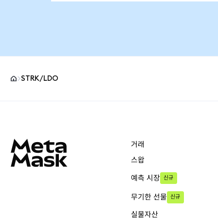
STRK/LDO
MetaMask 사이트 바닥글
거래
스왑
예측 시장
신규
무기한 선물
신규
실물자산