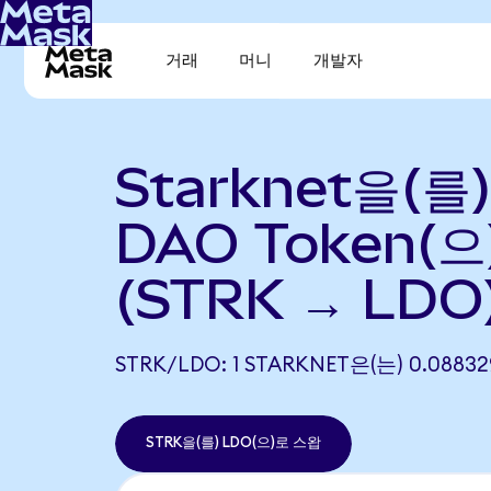
거래
머니
개발자
Starknet을(를)
DAO Token(
(STRK → LDO
STRK/LDO: 1 STARKNET은(는) 0.08
STRK을(를) LDO(으)로 스왑