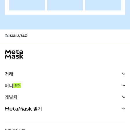
SUKU/BLZ
MetaMask 사이트 바닥글
거래
스왑
머니
신규
예측 시장
신규
매수
개발자
무기한 선물
신규
카드
문서 보기
MetaMask 받기
실물자산
mUSD
신규
대시보드
Transaction Shield
수익 창출
Smart Accounts Kit
에이전트 지갑
신규