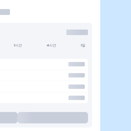
1시간
4시간
1일