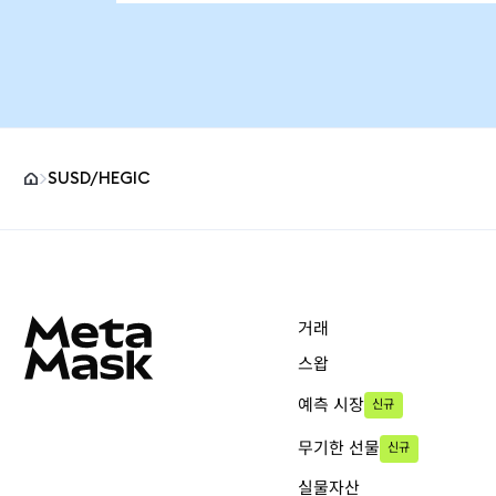
SUSD/HEGIC
MetaMask 사이트 바닥글
거래
스왑
예측 시장
신규
무기한 선물
신규
실물자산