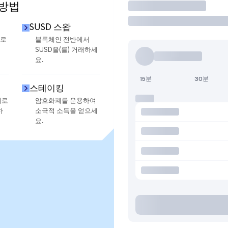
 방법
거래
SUSD 스왑
으로
블록체인 전반에서
SUSD을(를) 거래하세
요.
15분
30분
스테이킹
지로
암호화폐를 운용하여
하
소극적 소득을 얻으세
요.