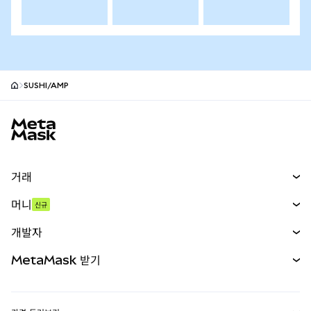
SUSHI/AMP
MetaMask 사이트 바닥글
거래
스왑
머니
신규
예측 시장
신규
매수
개발자
무기한 선물
신규
카드
문서 보기
MetaMask 받기
실물자산
mUSD
신규
대시보드
Transaction Shield
수익 창출
Smart Accounts Kit
에이전트 지갑
신규