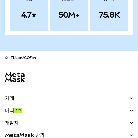
4.7
50M+
75.8K
TLNon/COFon
MetaMask 사이트 바닥글
거래
스왑
머니
신규
예측 시장
신규
매수
개발자
무기한 선물
신규
카드
문서 보기
MetaMask 받기
실물자산