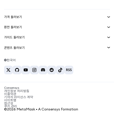
mUSD
신규
대시보드
Transaction Shield
수익 창출
Smart Accounts Kit
에이전트 지갑
신규
가격 둘러보기
임베디드 지갑
Snaps
비트코인 가격
환전 둘러보기
MetaMask Connect
이더리움 가격
보상
신규
BTC를 USD로 환전
솔라나 가격
가이드 둘러보기
Snaps
보안
ETH를 USD로 환전
BTC 매수
시바이누 가격
USDT를 INR로 환전
콘텐츠 둘러보기
웹3 서비스
고객 지원
ETH 매수
페페 가격
비트코인 지갑
BTC를 USDT로 환전
SOL 매수
채용
테더 가격
솔라나 지갑
한국어
BTC를 INR로 환전
PEPE 매수
연락처
USDC 가격
최고의 암호화폐 카드
ETH를 USDT로 환전
USDT 매수
체인링크 가격
최고의 모바일 암호화폐 지갑
USDT를 PHP로 환전
USDC 매수
Polymarket이란?
BTC를 EUR로 환전
SHIB 매수
Consensys
암호화폐 세금 뉴스
개인정보 처리방침
이용약관
BNB 매수
기여자 라이선스 계약
암호화폐 매수 방법
사이트맵
접근성
비트코인 매도 방법
쿠키 관리
©2026 MetaMask • A Consensys Formation