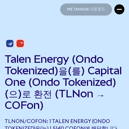
METAMASK 다운로드
METAMASK 다운로드
Talen Energy (Ondo
Tokenized)을(를) Capital
One (Ondo Tokenized)
(으)로 환전 (TLNon →
COFon)
TLNON/COFON: 1 TALEN ENERGY (ONDO
TOKENIZED)은(는) 1.5140 COFON에 해당합니다