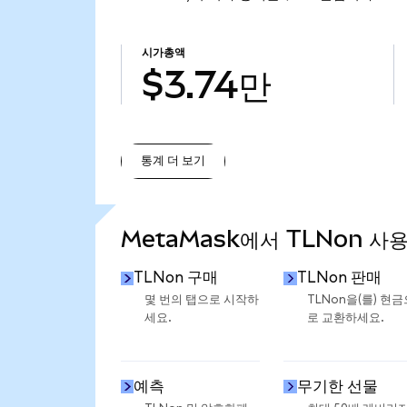
시가총액
$3.74만
통계 더 보기
통계 더 보기
MetaMask에서 TLNon 사
TLNon 구매
TLNon 판매
몇 번의 탭으로 시작하
TLNon을(를) 현금
세요.
로 교환하세요.
예측
무기한 선물