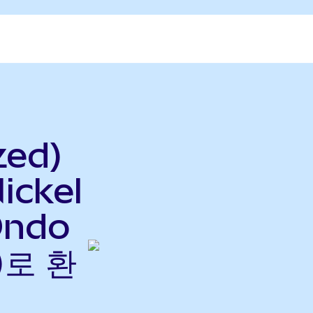
zed)
ickel
Ondo
)로 환