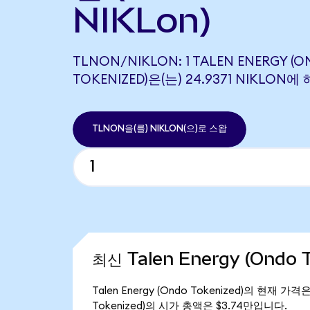
NIKLon)
TLNON/NIKLON: 1 TALEN ENERGY (
TOKENIZED)은(는) 24.9371 NIKLO
TLNON을(를) NIKLON(으)로 스왑
최신 Talen Energy (Ondo 
Talen Energy (Ondo Tokenized)의 현재 가격
Tokenized)의 시가 총액은 $3.74만입니다.