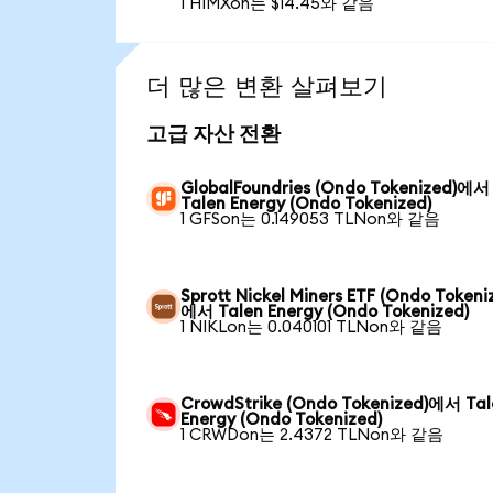
1 HIMXon는 $14.45와 같음
더 많은 변환 살펴보기
고급 자산 전환
GlobalFoundries (Ondo Tokenized)에서
Talen Energy (Ondo Tokenized)
1 GFSon는 0.149053 TLNon와 같음
Sprott Nickel Miners ETF (Ondo Tokeni
에서 Talen Energy (Ondo Tokenized)
1 NIKLon는 0.040101 TLNon와 같음
CrowdStrike (Ondo Tokenized)에서 Tal
Energy (Ondo Tokenized)
1 CRWDon는 2.4372 TLNon와 같음