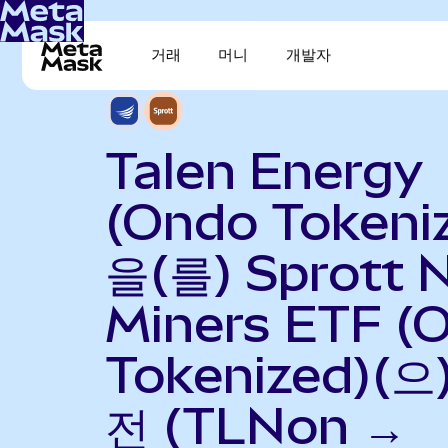
거래
머니
개발자
Talen Energy
(Ondo Tokeni
을(를) Sprott N
Miners ETF (
Tokenized)(으
전 (TLNon →