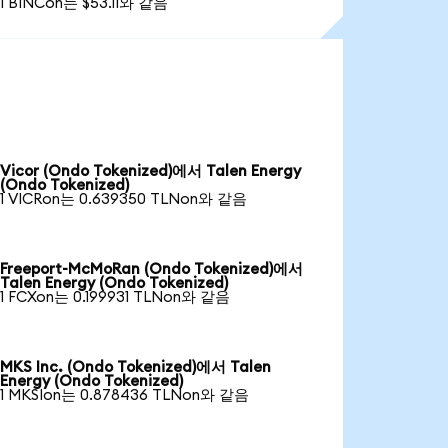
1 BINCon는 $53.11와 같음
Vicor (Ondo Tokenized)에서 Talen Energy
(Ondo Tokenized)
1 VICRon는 0.639350 TLNon와 같음
Freeport-McMoRan (Ondo Tokenized)에서
Talen Energy (Ondo Tokenized)
1 FCXon는 0.199931 TLNon와 같음
MKS Inc. (Ondo Tokenized)에서 Talen
Energy (Ondo Tokenized)
1 MKSIon는 0.878436 TLNon와 같음