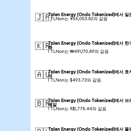
Talen Energy (Ondo Tokenized)에서 
🇯🇵
1 TLNon는 ¥55,053.82와 같음
Talen Energy (Ondo Tokenized)에서 
🇰🇷
화
1 TLNon는 ₩491,170.89와 같음
Talen Energy (Ondo Tokenized)에서 
🇦🇺
러
1 TLNon는 $493.73와 같음
Talen Energy (Ondo Tokenized)에서 
🇧🇷
헤알
1 TLNon는 R$1,778.44와 같음
Talen Energy (Ondo Tokenized)에서 