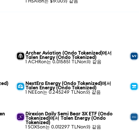
1 HSAIon는 $19.00와 같음
Archer Aviation (Ondo Tokenized)에서
Talen Energy (Ondo Tokenized)
1 ACHRon는 0.015851 TLNon와 같음
zed)
NextEra Energy (Ondo Tokenized)에서
Talen Energy (Ondo Tokenized)
1 NEEon는 0.245249 TLNon와 같음
en
Direxion Daily Semi Bear 3X ETF (Ondo
Tokenized)에서 Talen Energy (Ondo
Tokenized)
1 SOXSon는 0.012297 TLNon와 같음