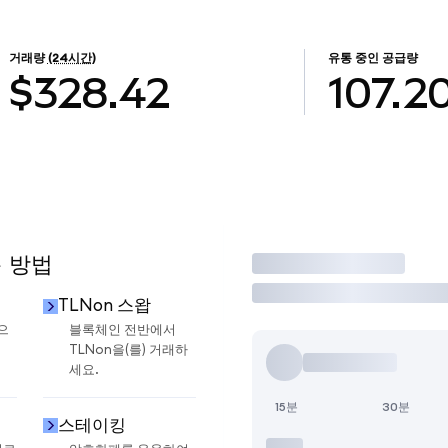
거래량
(24시간)
유통 중인 공급량
$328.42
107.2
용 방법
거래
TLNon 스왑
으
블록체인 전반에서
TLNon을(를) 거래하
세요.
15분
30분
스테이킹