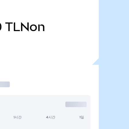
0
TLNon
1시간
4시간
1일