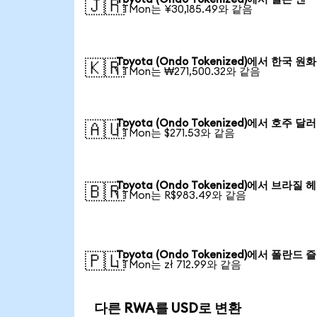
🇯🇵
1 TMon는 ¥30,185.49와 같음
Toyota (Ondo Tokenized)에서 한국 원화
🇰🇷
1 TMon는 ₩271,500.32와 같음
Toyota (Ondo Tokenized)에서 호주 달러
🇦🇺
1 TMon는 $271.53와 같음
Toyota (Ondo Tokenized)에서 브라질 
🇧🇷
1 TMon는 R$983.49와 같음
Toyota (Ondo Tokenized)에서 폴란드
🇵🇱
1 TMon는 zł 712.99와 같음
다른 RWA를 USD로 변환