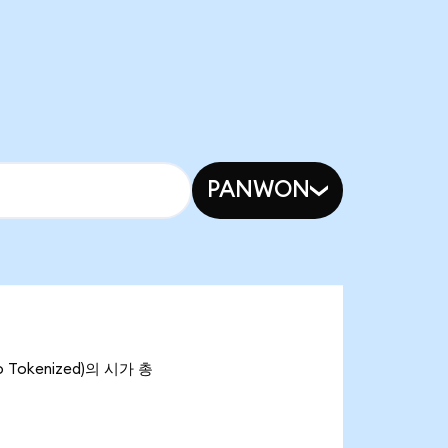
PANWON
 Tokenized)의 시가 총