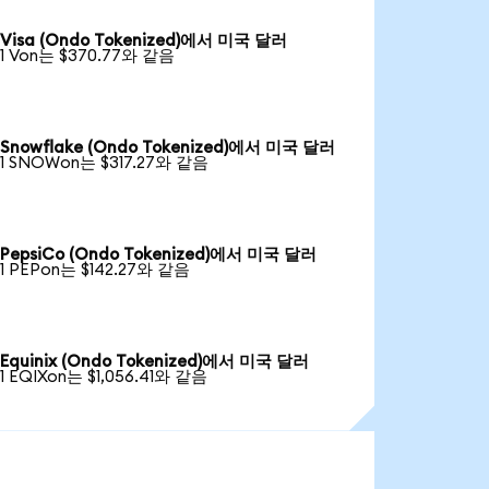
Visa (Ondo Tokenized)에서 미국 달러
1 Von는 $370.77와 같음
Snowflake (Ondo Tokenized)에서 미국 달러
1 SNOWon는 $317.27와 같음
PepsiCo (Ondo Tokenized)에서 미국 달러
1 PEPon는 $142.27와 같음
Equinix (Ondo Tokenized)에서 미국 달러
1 EQIXon는 $1,056.41와 같음