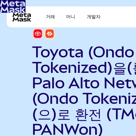
거래
머니
개발자
Toyota (Ondo
Tokenized)을(
Palo Alto Ne
(Ondo Tokeni
(으)로 환전 (TM
PANWon)