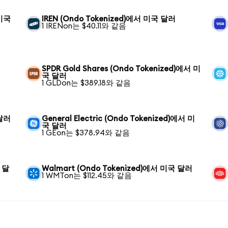
 미국
IREN (Ondo Tokenized)에서 미국 달러
1 IRENon는 $40.11와 같음
SPDR Gold Shares (Ondo Tokenized)에서 미
국 달러
1 GLDon는 $389.18와 같음
 달러
General Electric (Ondo Tokenized)에서 미
국 달러
1 GEon는 $378.94와 같음
국 달
Walmart (Ondo Tokenized)에서 미국 달러
1 WMTon는 $112.45와 같음