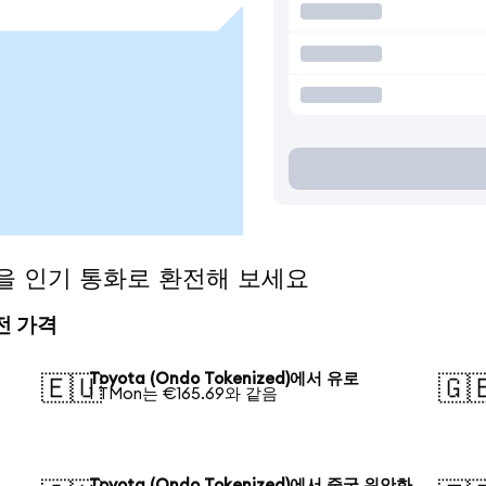
ed)을 인기 통화로 환전해 보세요
환전 가격
Toyota (Ondo Tokenized)에서 유로
🇪🇺
🇬
1 TMon는 €165.69와 같음
Toyota (Ondo Tokenized)에서 중국 위안화