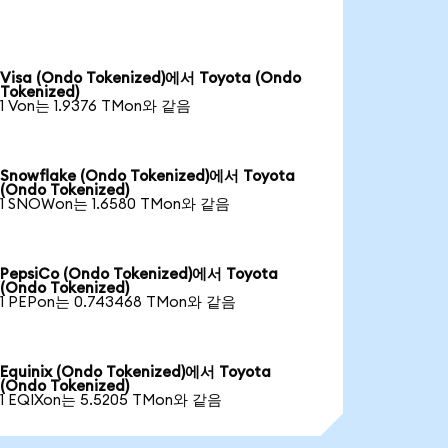
Visa (Ondo Tokenized)에서 Toyota (Ondo
Tokenized)
1 Von는 1.9376 TMon와 같음
Snowflake (Ondo Tokenized)에서 Toyota
(Ondo Tokenized)
1 SNOWon는 1.6580 TMon와 같음
PepsiCo (Ondo Tokenized)에서 Toyota
(Ondo Tokenized)
1 PEPon는 0.743468 TMon와 같음
Equinix (Ondo Tokenized)에서 Toyota
(Ondo Tokenized)
1 EQIXon는 5.5205 TMon와 같음