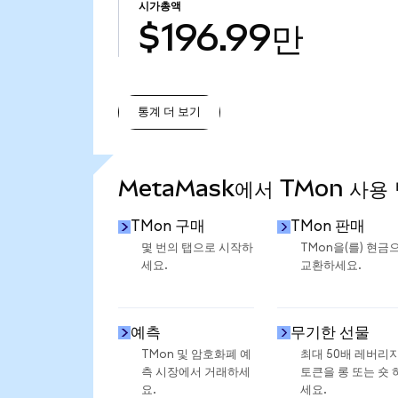
시가총액
$196.99만
통계 더 보기
통계 더 보기
MetaMask에서 TMon 사용
TMon 구매
TMon 판매
몇 번의 탭으로 시작하
TMon을(를) 현금
세요.
교환하세요.
예측
무기한 선물
TMon 및 암호화폐 예
최대 50배 레버리
측 시장에서 거래하세
토큰을 롱 또는 숏 
요.
세요.