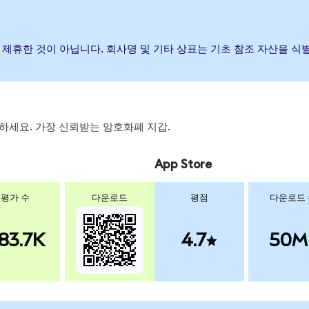
하거나 제휴한 것이 아닙니다. 회사명 및 기타 상표는 기초 참조 자산을 
스왑하세요. 가장 신뢰받는 암호화폐 지갑.
App Store
평가 수
다운로드
평점
다운로드
83.7K
4.7
50M