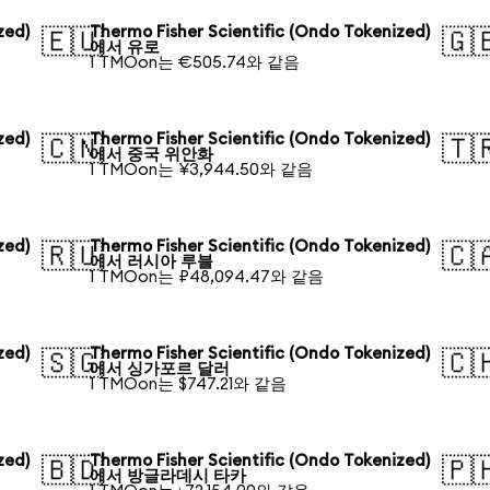
zed)
Thermo Fisher Scientific (Ondo Tokenized)
🇪🇺
🇬
에서 유로
1 TMOon는 €505.74와 같음
zed)
Thermo Fisher Scientific (Ondo Tokenized)
🇨🇳
🇹
에서 중국 위안화
1 TMOon는 ¥3,944.50와 같음
zed)
Thermo Fisher Scientific (Ondo Tokenized)
🇷🇺
🇨
에서 러시아 루블
1 TMOon는 ₽48,094.47와 같음
zed)
Thermo Fisher Scientific (Ondo Tokenized)
🇸🇬
🇨
에서 싱가포르 달러
1 TMOon는 $747.21와 같음
zed)
Thermo Fisher Scientific (Ondo Tokenized)
🇧🇩
🇵
에서 방글라데시 타카