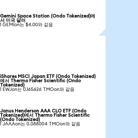
Gemini Space Station (Ondo Tokenized)에
서 미국 달러
1 GEMIon는 $4.00와 같음
iShares MSCI Japan ETF (Ondo Tokenized)
에서 Thermo Fisher Scientific (Ondo
Tokenized)
1 EWJon는 0.165626 TMOon와 같음
Janus Henderson AAA CLO ETF (Ondo
Tokenized)에서 Thermo Fisher Scientific
(Ondo Tokenized)
1 JAAAon는 0.088004 TMOon와 같음