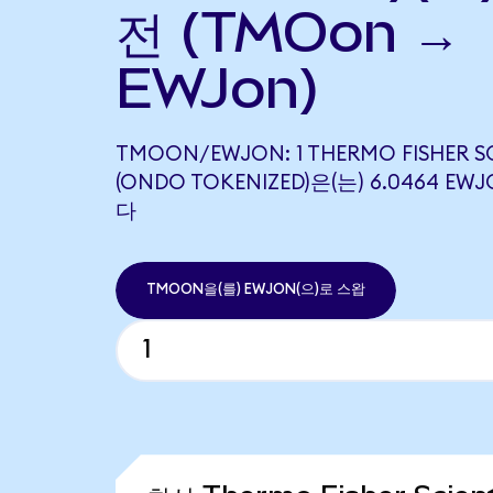
전 (TMOon →
EWJon)
TMOON/EWJON: 1 THERMO FISHER SC
(ONDO TOKENIZED)은(는) 6.0464 
다
TMOON을(를) EWJON(으)로 스왑