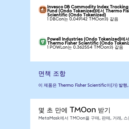
Invesco DB Commodity Index Tracking
Fund (Ondo Tokenized)에서 Thermo Fis
Scientific (Ondo Tokenized)
1 DBCon는 0.049142 TMOon와 같음
Powell Industries (Ondo Tokenized)에
Thermo Fisher Scientific (Ondo Tokeni
1 POWLon는 0.362554 TMOon와 같음
면책 조항
이 제품은 Thermo Fisher Scientific
몇 초 만에 TMOon 받기
MetaMask에서 TMOon을 구매, 판매, 거래,