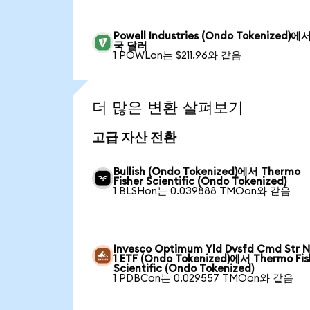
Powell Industries (Ondo Tokenized)에
국 달러
1 POWLon는 $211.96와 같음
더 많은 변환 살펴보기
고급 자산 전환
Bullish (Ondo Tokenized)에서 Thermo
Fisher Scientific (Ondo Tokenized)
1 BLSHon는 0.039888 TMOon와 같음
Invesco Optimum Yld Dvsfd Cmd Str N
1 ETF (Ondo Tokenized)에서 Thermo Fis
Scientific (Ondo Tokenized)
1 PDBCon는 0.029557 TMOon와 같음