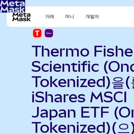
거래
머니
개발자
Thermo Fishe
Scientific (On
Tokenized)을(
iShares MSCI
Japan ETF (O
Tokenized)(으