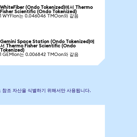
WhiteFiber (Ondo Tokenized)에서 Thermo
Fisher Scientific (Ondo Tokenized)
1 WYFIon는 0.046046 TMOon와 같음
Gemini Space Station (Ondo Tokenized)에
서 Thermo Fisher Scientific (Ondo
Tokenized)
1 GEMIon는 0.006842 TMOon와 같음
표는 기초 참조 자산을 식별하기 위해서만 사용됩니다.