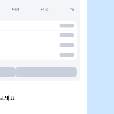
1시간
4시간
1일
해 보세요