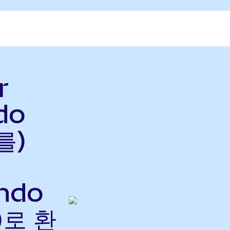
r
do
를)
ndo
)로 환