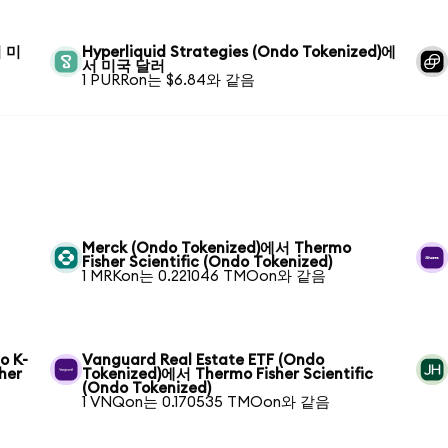
서 미
Hyperliquid Strategies (Ondo Tokenized)에
서 미국 달러
1 PURRon는 $6.84와 같음
Merck (Ondo Tokenized)에서 Thermo
Fisher Scientific (Ondo Tokenized)
1 MRKon는 0.221046 TMOon와 같음
o K-
Vanguard Real Estate ETF (Ondo
her
Tokenized)에서 Thermo Fisher Scientific
(Ondo Tokenized)
1 VNQon는 0.170535 TMOon와 같음