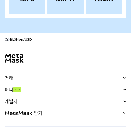
BLSHon/USD
MetaMask 사이트 바닥글
거래
스왑
머니
신규
예측 시장
신규
매수
개발자
무기한 선물
신규
카드
문서 보기
MetaMask 받기
실물자산
mUSD
신규
대시보드
Transaction Shield
수익 창출
Smart Accounts Kit
에이전트 지갑
신규