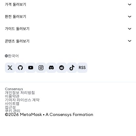
가격 둘러보기
임베디드 지갑
Snaps
비트코인 가격
환전 둘러보기
MetaMask Connect
이더리움 가격
보상
신규
BTC를 USD로 환전
솔라나 가격
가이드 둘러보기
Snaps
보안
ETH를 USD로 환전
BTC 매수
시바이누 가격
USDT를 INR로 환전
콘텐츠 둘러보기
웹3 서비스
고객 지원
ETH 매수
페페 가격
비트코인 지갑
BTC를 USDT로 환전
SOL 매수
채용
테더 가격
솔라나 지갑
한국어
BTC를 INR로 환전
PEPE 매수
연락처
USDC 가격
최고의 암호화폐 카드
ETH를 USDT로 환전
USDT 매수
체인링크 가격
최고의 모바일 암호화폐 지갑
USDT를 PHP로 환전
USDC 매수
Polymarket이란?
BTC를 EUR로 환전
SHIB 매수
Consensys
암호화폐 세금 뉴스
개인정보 처리방침
이용약관
BNB 매수
기여자 라이선스 계약
암호화폐 매수 방법
사이트맵
접근성
비트코인 매도 방법
쿠키 관리
©2026 MetaMask • A Consensys Formation