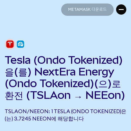
METAMASK 다운로드
METAMASK 다운로드
Tesla (Ondo Tokenized)
을(를) NextEra Energy
(Ondo Tokenized)(으)로
환전 (TSLAon → NEEon)
TSLAON/NEEON: 1 TESLA (ONDO TOKENIZED)은
(는) 3.7245 NEEON에 해당합니다