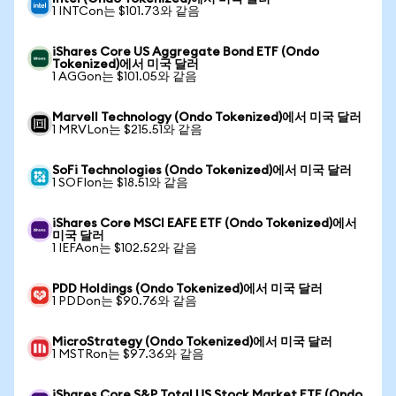
1 INTCon는 $101.73와 같음
iShares Core US Aggregate Bond ETF (Ondo
Tokenized)에서 미국 달러
1 AGGon는 $101.05와 같음
Marvell Technology (Ondo Tokenized)에서 미국 달러
1 MRVLon는 $215.51와 같음
SoFi Technologies (Ondo Tokenized)에서 미국 달러
1 SOFIon는 $18.51와 같음
iShares Core MSCI EAFE ETF (Ondo Tokenized)에서
미국 달러
1 IEFAon는 $102.52와 같음
PDD Holdings (Ondo Tokenized)에서 미국 달러
1 PDDon는 $90.76와 같음
MicroStrategy (Ondo Tokenized)에서 미국 달러
1 MSTRon는 $97.36와 같음
iShares Core S&P Total US Stock Market ETF (Ondo