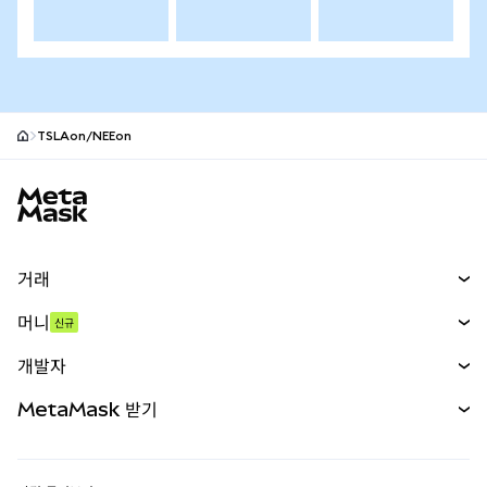
TSLAon/NEEon
MetaMask 사이트 바닥글
거래
스왑
머니
신규
예측 시장
신규
매수
개발자
무기한 선물
신규
카드
문서 보기
MetaMask 받기
실물자산
mUSD
신규
대시보드
Transaction Shield
수익 창출
Smart Accounts Kit
에이전트 지갑
신규