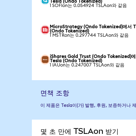
Tesla (Ondo Tokenized)
1 SOFIon는 0.054924 TSLAon와 같음
MicroStrategy (Ondo Tokenized)에서 T
(Ondo Tokenized)
1 MSTRon는 0.297744 TSLAon와 같음
iShares Gold Trust (Ondo Tokenized)
Tesla (Ondo Tokenized)
1 IAUon는 0.247007 TSLAon와 같음
면책 조항
이 제품은 Tesla이(가) 발행, 후원, 보증하
몇 초 만에 TSLAon 받기