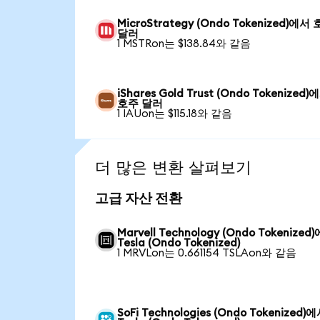
MicroStrategy (Ondo Tokenized)에서
달러
1 MSTRon는 $138.84와 같음
iShares Gold Trust (Ondo Tokenized)
호주 달러
1 IAUon는 $115.18와 같음
더 많은 변환 살펴보기
고급 자산 전환
Marvell Technology (Ondo Tokenized
Tesla (Ondo Tokenized)
1 MRVLon는 0.661154 TSLAon와 같음
SoFi Technologies (Ondo Tokenized)