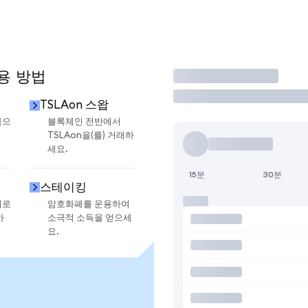
사용 방법
거래
TSLAon 스왑
금으
블록체인 전반에서
TSLAon을(를) 거래하
세요.
15분
30분
스테이킹
지로
암호화폐를 운용하여
하
소극적 소득을 얻으세
요.