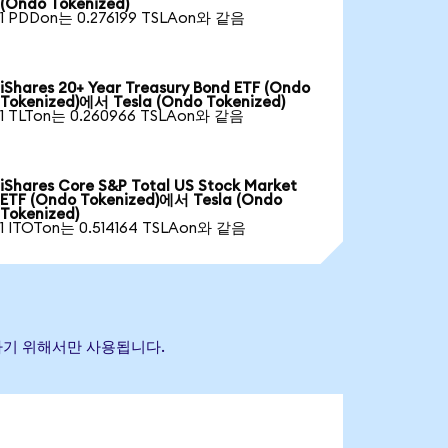
(Ondo Tokenized)
1 PDDon는 0.276199 TSLAon와 같음
iShares 20+ Year Treasury Bond ETF (Ondo
Tokenized)에서 Tesla (Ondo Tokenized)
1 TLTon는 0.260966 TSLAon와 같음
iShares Core S&P Total US Stock Market
ETF (Ondo Tokenized)에서 Tesla (Ondo
Tokenized)
1 ITOTon는 0.514164 TSLAon와 같음
별하기 위해서만 사용됩니다.