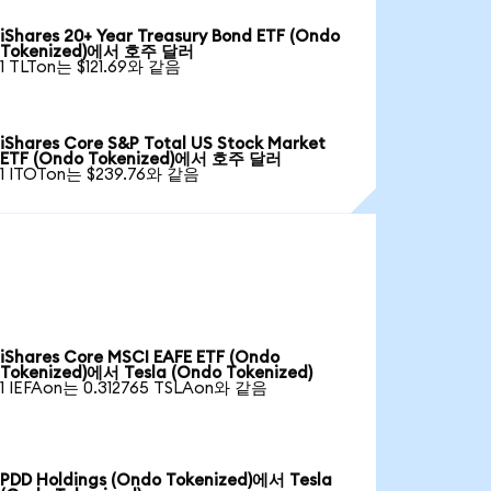
iShares 20+ Year Treasury Bond ETF (Ondo
Tokenized)에서 호주 달러
1 TLTon는 $121.69와 같음
iShares Core S&P Total US Stock Market
ETF (Ondo Tokenized)에서 호주 달러
1 ITOTon는 $239.76와 같음
iShares Core MSCI EAFE ETF (Ondo
Tokenized)에서 Tesla (Ondo Tokenized)
1 IEFAon는 0.312765 TSLAon와 같음
PDD Holdings (Ondo Tokenized)에서 Tesla