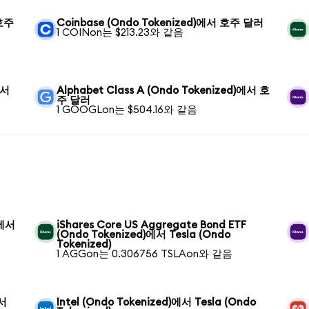
 호주
Coinbase (Ondo Tokenized)에서 호주 달러
1 COINon는 $213.23와 같음
에서
Alphabet Class A (Ondo Tokenized)에서 호
주 달러
1 GOOGLon는 $504.16와 같음
)에서
iShares Core US Aggregate Bond ETF
(Ondo Tokenized)에서 Tesla (Ondo
Tokenized)
1 AGGon는 0.306756 TSLAon와 같음
에서
Intel (Ondo Tokenized)에서 Tesla (Ondo