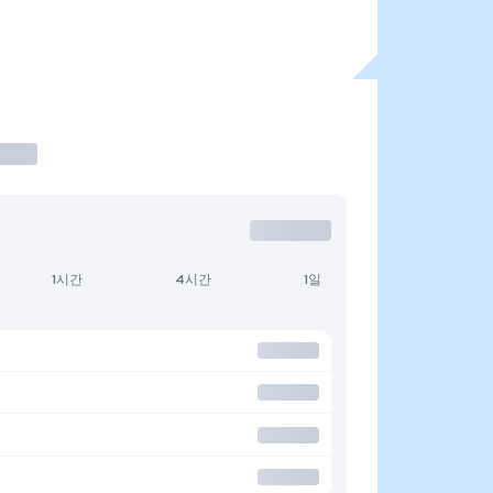
1시간
4시간
1일