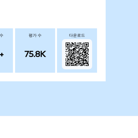
 수
평가 수
다운로드
+
75.8K