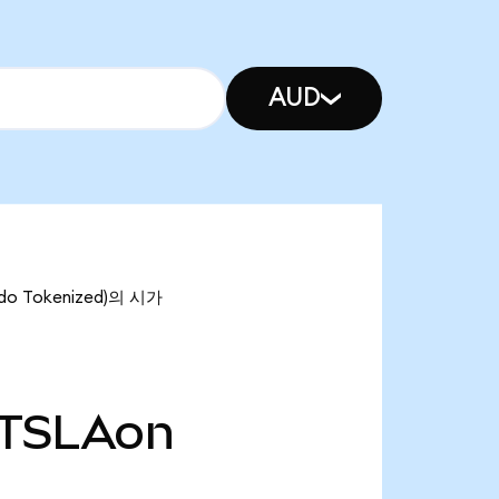
AUD
do Tokenized)의 시가
TSLAon