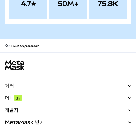
4.7
50M+
75.8K
TSLAon/QQQon
MetaMask 사이트 바닥글
거래
스왑
머니
신규
예측 시장
신규
매수
개발자
무기한 선물
신규
카드
문서 보기
MetaMask 받기
실물자산
mUSD
신규
대시보드
Transaction Shield