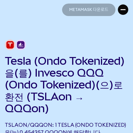
METAMASK 다운로드
METAMASK 다운로드
Tesla (Ondo Tokenized)
을(를) Invesco QQQ
(Ondo Tokenized)(으)로
환전 (TSLAon →
QQQon)
TSLAON/QQQON: 1 TESLA (ONDO TOKENIZED)
은(는) 0.454357 QQQON에 해당합니다