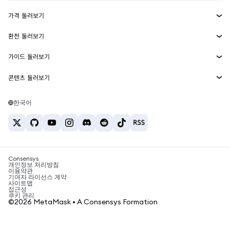
수익 창출
Smart Accounts Kit
에이전트 지갑
신규
가격 둘러보기
임베디드 지갑
Snaps
비트코인 가격
환전 둘러보기
MetaMask Connect
이더리움 가격
보상
신규
BTC를 USD로 환전
솔라나 가격
가이드 둘러보기
Snaps
보안
ETH를 USD로 환전
BTC 매수
시바이누 가격
USDT를 INR로 환전
콘텐츠 둘러보기
웹3 서비스
고객 지원
ETH 매수
페페 가격
비트코인 지갑
BTC를 USDT로 환전
SOL 매수
채용
테더 가격
솔라나 지갑
한국어
BTC를 INR로 환전
PEPE 매수
연락처
USDC 가격
최고의 암호화폐 카드
ETH를 USDT로 환전
USDT 매수
체인링크 가격
최고의 모바일 암호화폐 지갑
USDT를 PHP로 환전
USDC 매수
Polymarket이란?
BTC를 EUR로 환전
SHIB 매수
Consensys
암호화폐 세금 뉴스
개인정보 처리방침
이용약관
BNB 매수
기여자 라이선스 계약
암호화폐 매수 방법
사이트맵
접근성
비트코인 매도 방법
쿠키 관리
©2026 MetaMask • A Consensys Formation