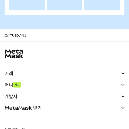
TUSD/INJ
MetaMask 사이트 바닥글
거래
스왑
머니
신규
예측 시장
신규
매수
개발자
무기한 선물
신규
카드
문서 보기
MetaMask 받기
실물자산
mUSD
신규
대시보드
Transaction Shield
수익 창출
Smart Accounts Kit
에이전트 지갑
신규