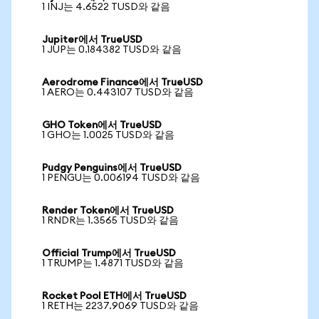
1 INJ는 4.6522 TUSD와 같음
Jupiter에서 TrueUSD
1 JUP는 0.184382 TUSD와 같음
Aerodrome Finance에서 TrueUSD
1 AERO는 0.443107 TUSD와 같음
GHO Token에서 TrueUSD
1 GHO는 1.0025 TUSD와 같음
Pudgy Penguins에서 TrueUSD
1 PENGU는 0.006194 TUSD와 같음
Render Token에서 TrueUSD
1 RNDR는 1.3565 TUSD와 같음
Official Trump에서 TrueUSD
1 TRUMP는 1.4871 TUSD와 같음
Rocket Pool ETH에서 TrueUSD
1 RETH는 2237.9069 TUSD와 같음