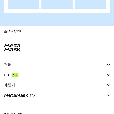
TWT/OP
MetaMask 사이트 바닥글
거래
스왑
머니
신규
예측 시장
신규
매수
개발자
무기한 선물
신규
카드
문서 보기
MetaMask 받기
실물자산
mUSD
신규
대시보드
Transaction Shield
수익 창출
Smart Accounts Kit
에이전트 지갑
신규