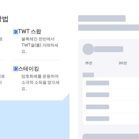
방법
거래
TWT 스왑
로
블록체인 전반에서
TWT을(를) 거래하세
요.
15분
30분
스테이킹
지로
암호화폐를 운용하여
하
소극적 소득을 얻으세
요.