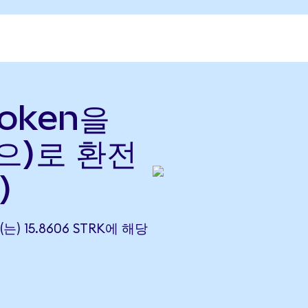
 Token을
(으)로 환전
)
(는) 15.8606 STRK에 해당