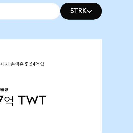
STRK
n의 시가 총액은 $1.64억입
공급량
17억
TWT