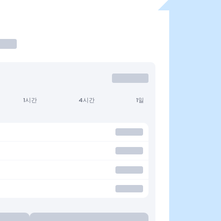
1시간
4시간
1일