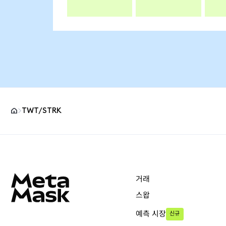
TWT/STRK
MetaMask 사이트 바닥글
거래
스왑
예측 시장
신규