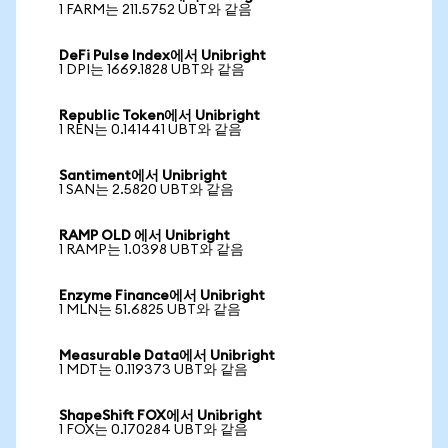
1 FARM는 211.5752 UBT와 같음
DeFi Pulse Index에서 Unibright
1 DPI는 1669.1828 UBT와 같음
Republic Token에서 Unibright
1 REN는 0.141441 UBT와 같음
Santiment에서 Unibright
1 SAN는 2.5820 UBT와 같음
RAMP OLD 에서 Unibright
1 RAMP는 1.0398 UBT와 같음
Enzyme Finance에서 Unibright
1 MLN는 51.6825 UBT와 같음
Measurable Data에서 Unibright
1 MDT는 0.119373 UBT와 같음
ShapeShift FOX에서 Unibright
1 FOX는 0.170284 UBT와 같음