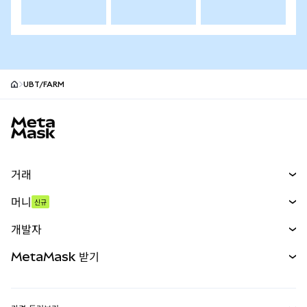
UBT/FARM
MetaMask 사이트 바닥글
거래
스왑
머니
신규
예측 시장
신규
매수
개발자
무기한 선물
신규
카드
문서 보기
MetaMask 받기
실물자산
mUSD
신규
대시보드
Transaction Shield
수익 창출
Smart Accounts Kit
에이전트 지갑
신규