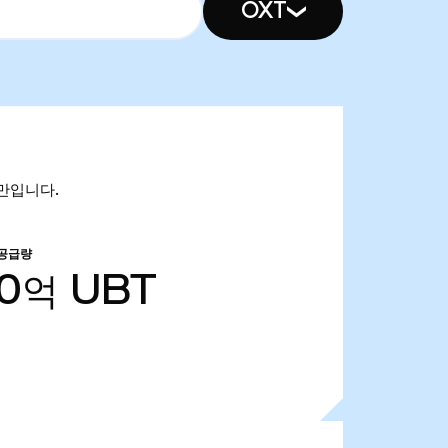
OXT
07만입니다.
 공급량
50억
UBT