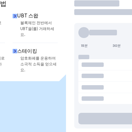
방법
거래
UBT 스왑
로
블록체인 전반에서
UBT을(를) 거래하세
요.
15분
30분
스테이킹
지로
암호화폐를 운용하여
하
소극적 소득을 얻으세
요.