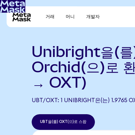
거래
머니
개발자
Unibright을(를
Orchid(으)로 
→ OXT)
UBT/OXT: 1 UNIBRIGHT은(는) 1.97
UBT을(를) OXT(으)로 스왑