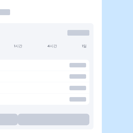
1시간
4시간
1일