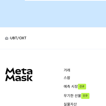
UBT/OXT
MetaMask 사이트 바닥글
거래
스왑
예측 시장
신규
무기한 선물
신규
실물자산