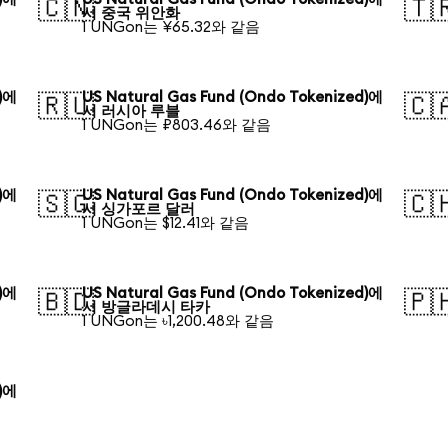
🇨🇳
🇹
서 중국 위안화
1 UNGon는 ¥65.32와 같음
d)에
US Natural Gas Fund (Ondo Tokenized)에
🇷🇺
🇨
서 러시아 루블
1 UNGon는 ₽803.46와 같음
d)에
US Natural Gas Fund (Ondo Tokenized)에
🇸🇬
🇨
서 싱가포르 달러
1 UNGon는 $12.41와 같음
d)에
US Natural Gas Fund (Ondo Tokenized)에
🇧🇩
🇵
서 방글라데시 타카
1 UNGon는 ৳1,200.48와 같음
d)에