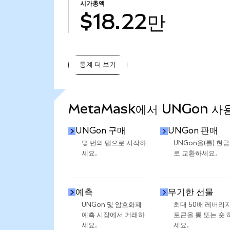
시가총액
$18.22만
통계 더 보기
통계 더 보기
MetaMask에서 UNGon 사
UNGon 구매
UNGon 판매
몇 번의 탭으로 시작하
UNGon을(를) 현
세요.
로 교환하세요.
예측
무기한 선물
UNGon 및 암호화폐
최대 50배 레버리
예측 시장에서 거래하
토큰을 롱 또는 숏 
세요.
세요.