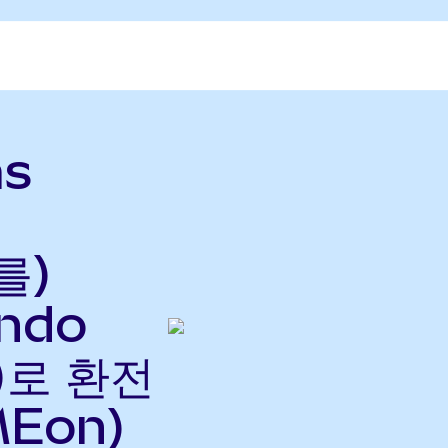
as
를)
ndo
으)로 환전
MEon)