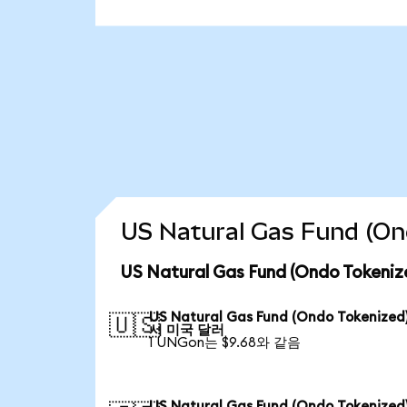
US Natural Gas Fund (
US Natural Gas Fund (Ondo Tok
US Natural Gas Fund (Ondo Tokenize
🇺🇸
서 미국 달러
1 UNGon는 $9.68와 같음
US Natural Gas Fund (Ondo Tokenize