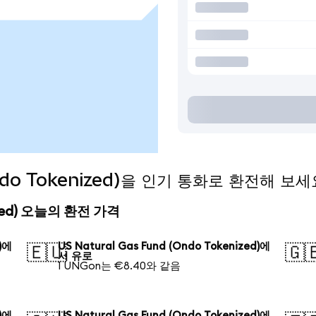
Ondo Tokenized)을 인기 통화로 환전해 보세
enized) 오늘의 환전 가격
d)에
US Natural Gas Fund (Ondo Tokenized)에
🇪🇺
🇬
서 유로
1 UNGon는 €8.40와 같음
d)에
US Natural Gas Fund (Ondo Tokenized)에