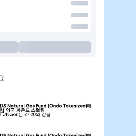
요
US Natural Gas Fund (Ondo Tokenized)에

서 영국 파운드 스털링
1 UNGon는 £7.20와 같음
US Natural Gas Fund (Ondo Tokenized)에