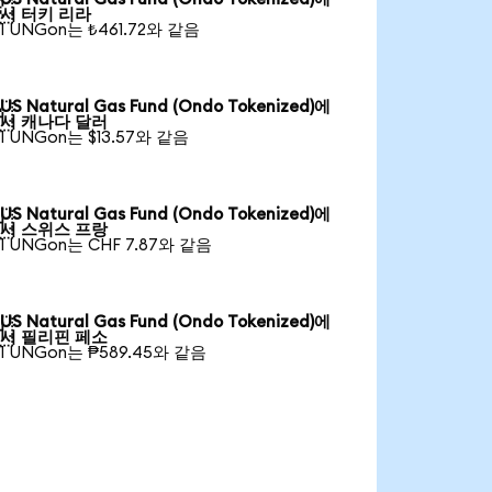

서 터키 리라
1 UNGon는 ₺461.72와 같음
US Natural Gas Fund (Ondo Tokenized)에

서 캐나다 달러
1 UNGon는 $13.57와 같음
US Natural Gas Fund (Ondo Tokenized)에

서 스위스 프랑
1 UNGon는 CHF 7.87와 같음
US Natural Gas Fund (Ondo Tokenized)에

서 필리핀 페소
1 UNGon는 ₱589.45와 같음