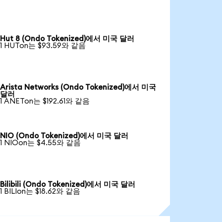
Hut 8 (Ondo Tokenized)에서 미국 달러
1 HUTon는 $93.59와 같음
Arista Networks (Ondo Tokenized)에서 미국
달러
1 ANETon는 $192.61와 같음
NIO (Ondo Tokenized)에서 미국 달러
1 NIOon는 $4.55와 같음
Bilibili (Ondo Tokenized)에서 미국 달러
1 BILIon는 $18.62와 같음