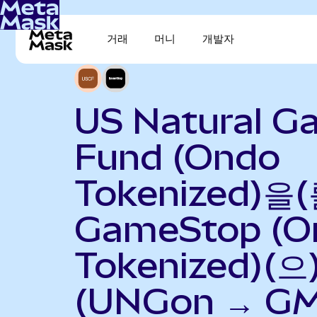
거래
머니
개발자
US Natural G
Fund (Ondo
Tokenized)을(
GameStop (O
Tokenized)(
(UNGon → G