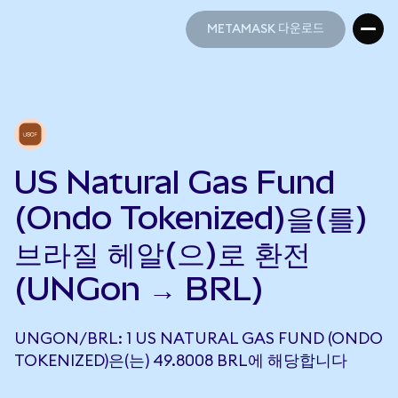
METAMASK 다운로드
METAMASK 다운로드
US Natural Gas Fund
(Ondo Tokenized)을(를)
브라질 헤알(으)로 환전
(UNGon → BRL)
UNGON/BRL: 1 US NATURAL GAS FUND (ONDO
TOKENIZED)은(는) 49.8008 BRL에 해당합니다