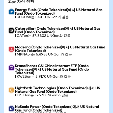
고급 자산 전환
Energy Fuels (Ondo Tokenized)에서 US Natural Gas
Fund (Ondo Tokenized)
1 UUUUon는 1.4411 UNGon와 같음
Caterpillar (Ondo Tokenized)에서 US Natural Gas
Fund (Ondo Tokenized)
1 CATon는 87.3302 UNGon와 같음
Moderna (Ondo Tokenized)에서 US Natural Gas Fund
(Ondo Tokenized)
1 MRNAon는 5.8955 UNGon와 같음
KraneShares CSI China Internet ETF (Ondo
Tokenized)에서 US Natural Gas Fund (Ondo
Tokenized)
1 KWEBon는 2.9170 UNGon와 같음
LightPath Technologies (Ondo Tokenized)에서 US
Natural Gas Fund (Ondo Tokenized)
1 LPTHon는 1.2671 UNGon와 같음
NuScale Power (Ondo Tokenized)에서 US Natural
Gas Fund (Ondo Tokenized)