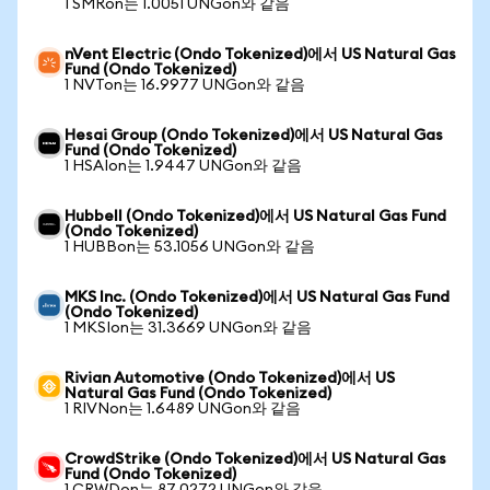
1 SMRon는 1.0051 UNGon와 같음
nVent Electric (Ondo Tokenized)에서 US Natural Gas
Fund (Ondo Tokenized)
1 NVTon는 16.9977 UNGon와 같음
Hesai Group (Ondo Tokenized)에서 US Natural Gas
Fund (Ondo Tokenized)
1 HSAIon는 1.9447 UNGon와 같음
Hubbell (Ondo Tokenized)에서 US Natural Gas Fund
(Ondo Tokenized)
1 HUBBon는 53.1056 UNGon와 같음
MKS Inc. (Ondo Tokenized)에서 US Natural Gas Fund
(Ondo Tokenized)
1 MKSIon는 31.3669 UNGon와 같음
Rivian Automotive (Ondo Tokenized)에서 US
Natural Gas Fund (Ondo Tokenized)
1 RIVNon는 1.6489 UNGon와 같음
CrowdStrike (Ondo Tokenized)에서 US Natural Gas
Fund (Ondo Tokenized)