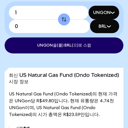
UNGON
BRL
UNGON을(를) BRL(으)로 스왑
최신 US Natural Gas Fund (Ondo Tokenized)
시장 정보
US Natural Gas Fund (Ondo Tokenized)의 현재 가격
은 UNGon당 R$49.80입니다. 현재 유통량은 4.74천
UNGon이며, US Natural Gas Fund (Ondo
Tokenized)의 시가 총액은 R$23.59만입니다.