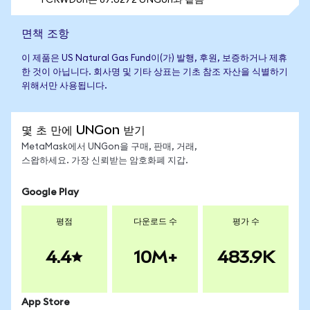
1 CRWDon는 87.0272 UNGon와 같음
면책 조항
이 제품은 US Natural Gas Fund이(가) 발행, 후원, 보증하거나 제휴
한 것이 아닙니다. 회사명 및 기타 상표는 기초 참조 자산을 식별하기
위해서만 사용됩니다.
몇 초 만에 UNGon 받기
MetaMask에서 UNGon을 구매, 판매, 거래,
스왑하세요. 가장 신뢰받는 암호화폐 지갑.
Google Play
평점
다운로드 수
평가 수
4.4
10M+
483.9K
App Store