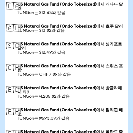
US Natural Gas Fund (Ondo Tokenized)에서 캐나다 달
🇨🇦
러
1 UNGon는 $13.63와 같음
US Natural Gas Fund (Ondo Tokenized)에서 호주 달러
🇦🇺
1 UNGon는 $13.82와 같음
US Natural Gas Fund (Ondo Tokenized)에서 싱가포르
🇸🇬
달러
1 UNGon는 $12.49와 같음
US Natural Gas Fund (Ondo Tokenized)에서 스위스 프
🇨🇭
랑
1 UNGon는 CHF 7.89와 같음
US Natural Gas Fund (Ondo Tokenized)에서 방글라데
🇧🇩
시 타카
1 UNGon는 ৳1,205.82와 같음
US Natural Gas Fund (Ondo Tokenized)에서 필리핀 페
🇵🇭
소
1 UNGon는 ₱593.09와 같음
US Natural Gas Fund (Ondo Tokenized)에서 폴란드 즐