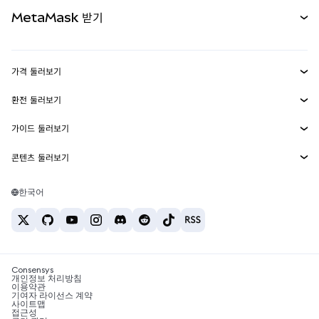
카드
문서 보기
MetaMask 받기
실물자산
mUSD
신규
대시보드
Transaction Shield
수익 창출
Smart Accounts Kit
에이전트 지갑
신규
가격 둘러보기
임베디드 지갑
Snaps
비트코인 가격
환전 둘러보기
MetaMask Connect
이더리움 가격
보상
신규
BTC를 USD로 환전
솔라나 가격
가이드 둘러보기
Snaps
보안
ETH를 USD로 환전
BTC 매수
시바이누 가격
USDT를 INR로 환전
콘텐츠 둘러보기
웹3 서비스
고객 지원
ETH 매수
페페 가격
비트코인 지갑
BTC를 USDT로 환전
SOL 매수
채용
테더 가격
솔라나 지갑
한국어
BTC를 INR로 환전
PEPE 매수
연락처
USDC 가격
최고의 암호화폐 카드
ETH를 USDT로 환전
USDT 매수
체인링크 가격
최고의 모바일 암호화폐 지갑
USDT를 PHP로 환전
USDC 매수
Polymarket이란?
BTC를 EUR로 환전
SHIB 매수
Consensys
암호화폐 세금 뉴스
개인정보 처리방침
이용약관
BNB 매수
기여자 라이선스 계약
암호화폐 매수 방법
사이트맵
접근성