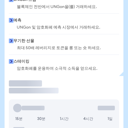
블록체인 전반에서 UNGon을(를) 거래하세요.
예측
UNGon 및 암호화폐 예측 시장에서 거래하세요.
무기한 선물
최대 50배 레버리지로 토큰을 롱 또는 숏 하세요.
스테이킹
암호화폐를 운용하여 소극적 소득을 얻으세요.
거래
15분
30분
1시간
4시간
1일