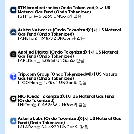
STMicroelectronics (Ondo Tokenized)에서 US
Natural Gas Fund (Ondo Tokenized)
1 STMon는 5.5263 UNGon와 같음
Arista Networks (Ondo Tokenized)에서 US Natural
Gas Fund (Ondo Tokenized)
1 ANETon는 19.8772 UNGon와 같음
Applied Digital (Ondo Tokenized)에서 US Natural
Gas Fund (Ondo Tokenized)
1 APLDon는 3.0568 UNGon와 같음
Trip.com Group (Ondo Tokenized)에서 US Natural
Gas Fund (Ondo Tokenized)
1 TCOMon는 4.7564 UNGon와 같음
NIO (Ondo Tokenized)에서 US Natural Gas Fund
(Ondo Tokenized)
1 NIOon는 0.469556 UNGon와 같음
Astera Labs (Ondo Tokenized)에서 US Natural Gas
Fund (Ondo Tokenized)
1 ALABon는 34.4933 UNGon와 같음