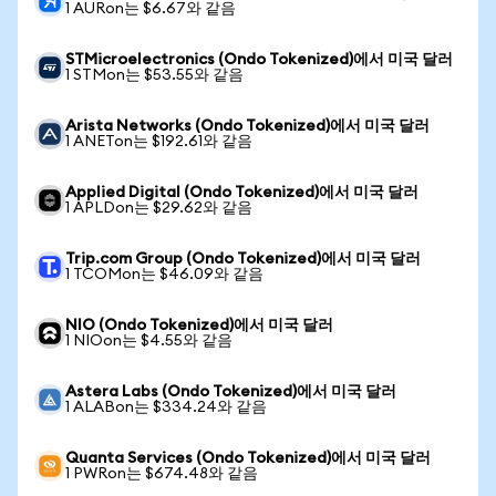
1 AURon는 $6.67와 같음
STMicroelectronics (Ondo Tokenized)에서 미국 달러
1 STMon는 $53.55와 같음
Arista Networks (Ondo Tokenized)에서 미국 달러
1 ANETon는 $192.61와 같음
Applied Digital (Ondo Tokenized)에서 미국 달러
1 APLDon는 $29.62와 같음
Trip.com Group (Ondo Tokenized)에서 미국 달러
1 TCOMon는 $46.09와 같음
NIO (Ondo Tokenized)에서 미국 달러
1 NIOon는 $4.55와 같음
Astera Labs (Ondo Tokenized)에서 미국 달러
1 ALABon는 $334.24와 같음
Quanta Services (Ondo Tokenized)에서 미국 달러
1 PWRon는 $674.48와 같음