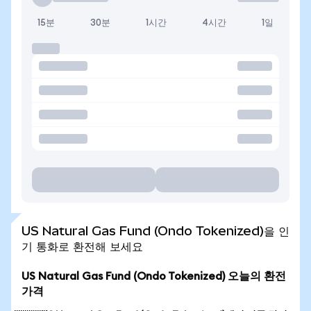
15분
30분
1시간
4시간
1일
US Natural Gas Fund (Ondo Tokenized)을 인
기 통화로 환전해 보세요
US Natural Gas Fund (Ondo Tokenized) 오늘의 환전
가격