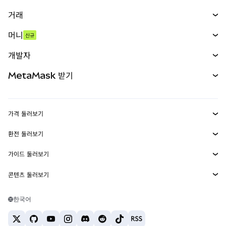
거래
스왑
머니
신규
예측 시장
신규
매수
개발자
무기한 선물
신규
카드
문서 보기
MetaMask 받기
실물자산
mUSD
신규
대시보드
Transaction Shield
수익 창출
Smart Accounts Kit
에이전트 지갑
신규
가격 둘러보기
임베디드 지갑
Snaps
비트코인 가격
환전 둘러보기
MetaMask Connect
이더리움 가격
보상
신규
BTC를 USD로 환전
솔라나 가격
가이드 둘러보기
Snaps
보안
ETH를 USD로 환전
BTC 매수
시바이누 가격
USDT를 INR로 환전
콘텐츠 둘러보기
웹3 서비스
고객 지원
ETH 매수
페페 가격
비트코인 지갑
BTC를 USDT로 환전
SOL 매수
채용
테더 가격
솔라나 지갑
한국어
BTC를 INR로 환전
PEPE 매수
연락처
USDC 가격
최고의 암호화폐 카드
ETH를 USDT로 환전
USDT 매수