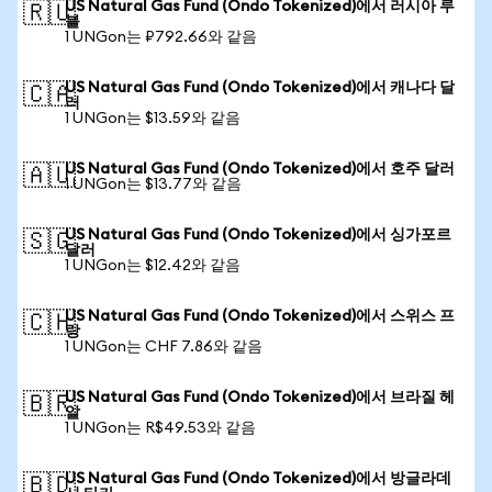
US Natural Gas Fund (Ondo Tokenized)에서 러시아 루
🇷🇺
블
1 UNGon는 ₽792.66와 같음
US Natural Gas Fund (Ondo Tokenized)에서 캐나다 달
🇨🇦
러
1 UNGon는 $13.59와 같음
US Natural Gas Fund (Ondo Tokenized)에서 호주 달러
🇦🇺
1 UNGon는 $13.77와 같음
US Natural Gas Fund (Ondo Tokenized)에서 싱가포르
🇸🇬
달러
1 UNGon는 $12.42와 같음
US Natural Gas Fund (Ondo Tokenized)에서 스위스 프
🇨🇭
랑
1 UNGon는 CHF 7.86와 같음
US Natural Gas Fund (Ondo Tokenized)에서 브라질 헤
🇧🇷
알
1 UNGon는 R$49.53와 같음
US Natural Gas Fund (Ondo Tokenized)에서 방글라데
🇧🇩