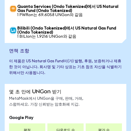
Quanta Services (Ondo Tokenized)에서 US Natural
Gas Fund (Ondo Tokenized)
1 PWRon는 69.6058 UNGon와 같음
Bilibili (Ondo Tokenized)에서 US Natural Gas Fund
(Ondo Tokenized)
1 BILIon는 1.9216 UNGon와 같음
면책 조항
이 제품은 US Natural Gas Fund이(가) 발행, 후원, 보증하거나 제휴
한 것이 아닙니다. 회사명 및 기타 상표는 기초 참조 자산을 식별하기
위해서만 사용됩니다.
몇 초 만에 UNGon 받기
MetaMask에서 UNGon을 구매, 판매, 거래,
스왑하세요. 가장 신뢰받는 암호화폐 지갑.
Google Play
평점
다운로드 수
평가 수