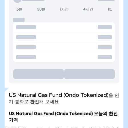
15분
30분
1시간
4시간
1일
US Natural Gas Fund (Ondo Tokenized)을 인
기 통화로 환전해 보세요
US Natural Gas Fund (Ondo Tokenized) 오늘의 환전
가격