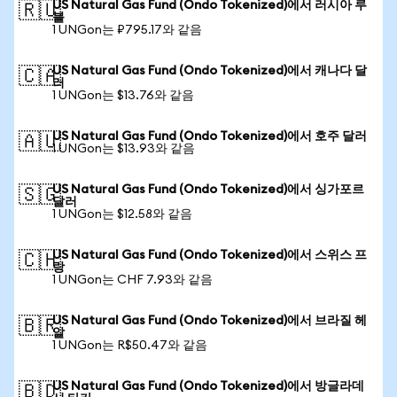
US Natural Gas Fund (Ondo Tokenized)에서 러시아 루
🇷🇺
블
1 UNGon는 ₽795.17와 같음
US Natural Gas Fund (Ondo Tokenized)에서 캐나다 달
🇨🇦
러
1 UNGon는 $13.76와 같음
US Natural Gas Fund (Ondo Tokenized)에서 호주 달러
🇦🇺
1 UNGon는 $13.93와 같음
US Natural Gas Fund (Ondo Tokenized)에서 싱가포르
🇸🇬
달러
1 UNGon는 $12.58와 같음
US Natural Gas Fund (Ondo Tokenized)에서 스위스 프
🇨🇭
랑
1 UNGon는 CHF 7.93와 같음
US Natural Gas Fund (Ondo Tokenized)에서 브라질 헤
🇧🇷
알
1 UNGon는 R$50.47와 같음
US Natural Gas Fund (Ondo Tokenized)에서 방글라데
🇧🇩