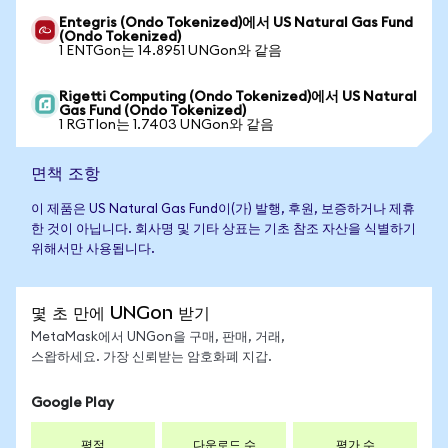
Entegris (Ondo Tokenized)에서 US Natural Gas Fund
(Ondo Tokenized)
1 ENTGon는 14.8951 UNGon와 같음
Rigetti Computing (Ondo Tokenized)에서 US Natural
Gas Fund (Ondo Tokenized)
1 RGTIon는 1.7403 UNGon와 같음
면책 조항
이 제품은 US Natural Gas Fund이(가) 발행, 후원, 보증하거나 제휴
한 것이 아닙니다. 회사명 및 기타 상표는 기초 참조 자산을 식별하기
위해서만 사용됩니다.
몇 초 만에 UNGon 받기
MetaMask에서 UNGon을 구매, 판매, 거래,
스왑하세요. 가장 신뢰받는 암호화폐 지갑.
Google Play
평점
다운로드 수
평가 수