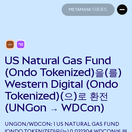
METAMASK 다운로드
METAMASK 다운로드
US Natural Gas Fund
(Ondo Tokenized)을(를)
Western Digital (Ondo
Tokenized)(으)로 환전
(UNGon → WDCon)
UNGON/WDCON: 1 US NATURAL GAS FUND
(ONDO TOKENIZED)은(는) 0.021304 WDCON에 해