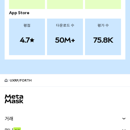
App Store
평점
다운로드 수
평가 수
4.7
50M+
75.8K
UXRP/FORTH
MetaMask 사이트 바닥글
거래
스왑