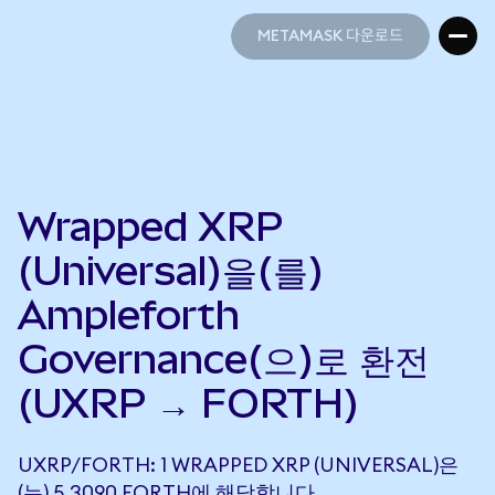
METAMASK 다운로드
METAMASK 다운로드
Wrapped XRP
(Universal)을(를)
Ampleforth
Governance(으)로 환전
(UXRP → FORTH)
UXRP/FORTH: 1 WRAPPED XRP (UNIVERSAL)은
(는) 5.3090 FORTH에 해당합니다