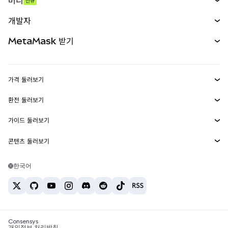
머니
신규
예측 시장
신규
매수
개발자
무기한 선물
신규
카드
문서 보기
MetaMask 받기
실물자산
mUSD
신규
대시보드
Transaction Shield
수익 창출
Smart Accounts Kit
에이전트 지갑
신규
가격 둘러보기
임베디드 지갑
Snaps
비트코인 가격
환전 둘러보기
MetaMask Connect
이더리움 가격
보상
신규
BTC를 USD로 환전
솔라나 가격
가이드 둘러보기
Snaps
보안
ETH를 USD로 환전
BTC 매수
시바이누 가격
USDT를 INR로 환전
콘텐츠 둘러보기
웹3 서비스
고객 지원
ETH 매수
페페 가격
비트코인 지갑
BTC를 USDT로 환전
SOL 매수
채용
테더 가격
솔라나 지갑
한국어
BTC를 INR로 환전
PEPE 매수
연락처
USDC 가격
최고의 암호화폐 카드
ETH를 USDT로 환전
USDT 매수
체인링크 가격
최고의 모바일 암호화폐 지갑
USDT를 PHP로 환전
USDC 매수
Polymarket이란?
BTC를 EUR로 환전
SHIB 매수
Consensys
암호화폐 세금 뉴스
개인정보 처리방침