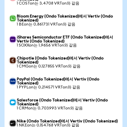
1 COSTon는 3.4708 VRTon와 같음
Bloom Energy (Ondo Tokenized)에서 Vertiv (Ondo
Tokenized)
1 BEon는 0.861731 VRTon와 같음
iShares Semiconductor ETF (Ondo Tokenized)에서
Vertiv (Ondo Tokenized)
1 SOXXon는 1.9656 VRTon와 같음
Chipotle (Ondo Tokenized)에서 Vertiv (Ondo
Tokenized)
1 CMGon는 0.127855 VRTon와 같음
PayPal (Ondo Tokenized)에서 Vertiv (Ondo
Tokenized)
1 PYPLon는 0.214571 VRTon와 같음
Salesforce (Ondo Tokenized)에서 Vertiv (Ondo
Tokenized)
1 CRMon는 0.703993 VRTon와 같음
Nike (Ondo Tokenized)에서 Vertiv (Ondo Tokenized)
1 NKEon는 0.154768 VRTon와 같음