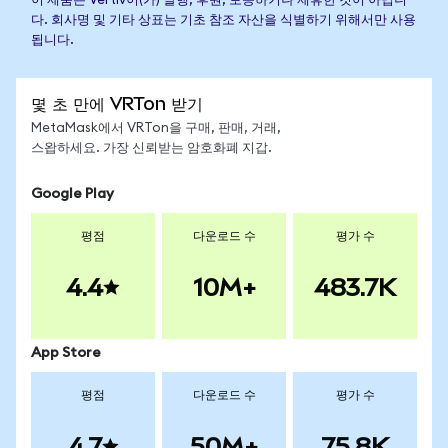
이 제품은 Vertiv이(가) 발행, 후원, 보증하거나 제휴한 것이 아닙니
다. 회사명 및 기타 상표는 기초 참조 자산을 식별하기 위해서만 사용
됩니다.
몇 초 만에 VRTon 받기
MetaMask에서 VRTon을 구매, 판매, 거래,
스왑하세요. 가장 신뢰받는 암호화폐 지갑.
Google Play
평점
다운로드 수
평가 수
4.4
10M+
483.7K
App Store
평점
다운로드 수
평가 수
4.7
50M+
75.8K