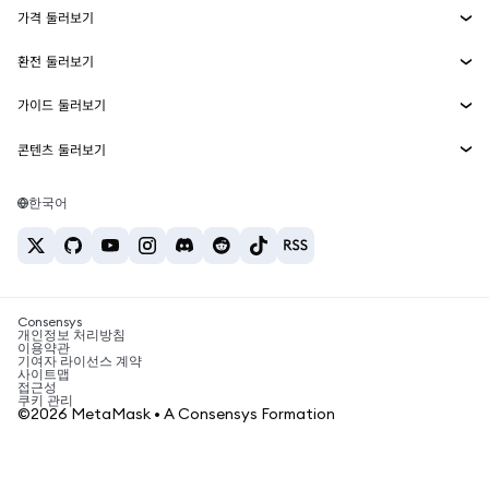
가격 둘러보기
임베디드 지갑
Snaps
비트코인 가격
환전 둘러보기
MetaMask Connect
이더리움 가격
보상
신규
BTC를 USD로 환전
솔라나 가격
가이드 둘러보기
Snaps
보안
ETH를 USD로 환전
BTC 매수
시바이누 가격
USDT를 INR로 환전
콘텐츠 둘러보기
웹3 서비스
고객 지원
ETH 매수
페페 가격
비트코인 지갑
BTC를 USDT로 환전
SOL 매수
채용
테더 가격
솔라나 지갑
한국어
BTC를 INR로 환전
PEPE 매수
연락처
USDC 가격
최고의 암호화폐 카드
ETH를 USDT로 환전
USDT 매수
체인링크 가격
최고의 모바일 암호화폐 지갑
USDT를 PHP로 환전
USDC 매수
Polymarket이란?
BTC를 EUR로 환전
SHIB 매수
Consensys
암호화폐 세금 뉴스
개인정보 처리방침
이용약관
BNB 매수
기여자 라이선스 계약
암호화폐 매수 방법
사이트맵
접근성
비트코인 매도 방법
쿠키 관리
©2026 MetaMask • A Consensys Formation