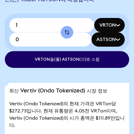
VRTON
ASTSON
VRTON을(를) ASTSON(으)로 스왑
최신 Vertiv (Ondo Tokenized) 시장 정보
Vertiv (Ondo Tokenized)의 현재 가격은 VRTon당
$272.73입니다. 현재 유통량은 4.05천 VRTon이며,
Vertiv (Ondo Tokenized)의 시가 총액은 $111.89만입니
다.