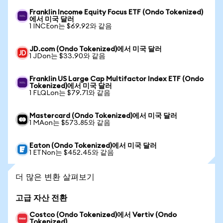
Franklin Income Equity Focus ETF (Ondo Tokenized)
에서 미국 달러
1 INCEon는 $69.92와 같음
JD.com (Ondo Tokenized)에서 미국 달러
1 JDon는 $33.90와 같음
Franklin US Large Cap Multifactor Index ETF (Ondo
Tokenized)에서 미국 달러
1 FLQLon는 $79.71와 같음
Mastercard (Ondo Tokenized)에서 미국 달러
1 MAon는 $573.85와 같음
Eaton (Ondo Tokenized)에서 미국 달러
1 ETNon는 $452.45와 같음
더 많은 변환 살펴보기
고급 자산 전환
Costco (Ondo Tokenized)에서 Vertiv (Ondo
Tokenized)