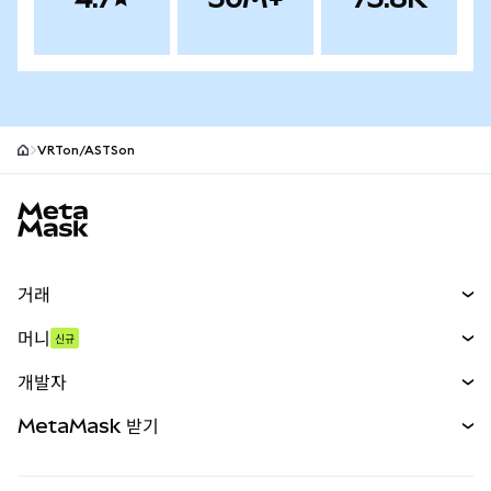
VRTon/ASTSon
MetaMask 사이트 바닥글
거래
스왑
머니
신규
예측 시장
신규
매수
개발자
무기한 선물
신규
카드
문서 보기
MetaMask 받기
실물자산
mUSD
신규
대시보드
Transaction Shield
수익 창출
Smart Accounts Kit
에이전트 지갑
신규