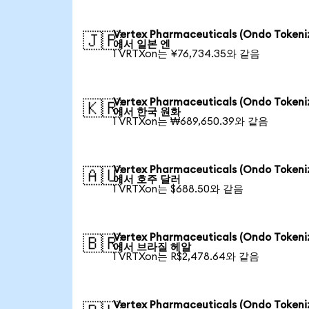
Vertex Pharmaceuticals (Ondo Tokeni
🇯🇵
에서 일본 엔
1 VRTXon는 ¥76,734.35와 같음
Vertex Pharmaceuticals (Ondo Tokeni
🇰🇷
에서 한국 원화
1 VRTXon는 ₩689,650.39와 같음
Vertex Pharmaceuticals (Ondo Tokeni
🇦🇺
에서 호주 달러
1 VRTXon는 $688.50와 같음
Vertex Pharmaceuticals (Ondo Tokeni
🇧🇷
에서 브라질 헤알
1 VRTXon는 R$2,478.64와 같음
Vertex Pharmaceuticals (Ondo Tokeni