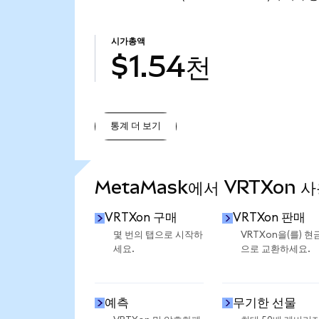
시가총액
$1.54천
통계 더 보기
통계 더 보기
MetaMask에서 VRTXon 
VRTXon 구매
VRTXon 판매
몇 번의 탭으로 시작하
VRTXon을(를) 현
세요.
으로 교환하세요.
예측
무기한 선물