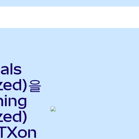
als
zed)을
ning
zed)
TXon