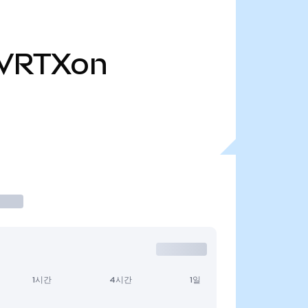
VRTXon
1시간
4시간
1일