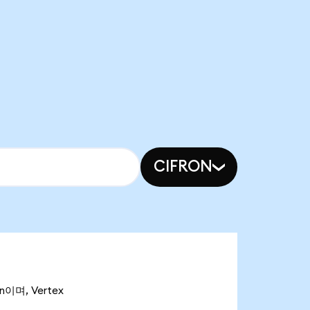
CIFRON
n이며, Vertex