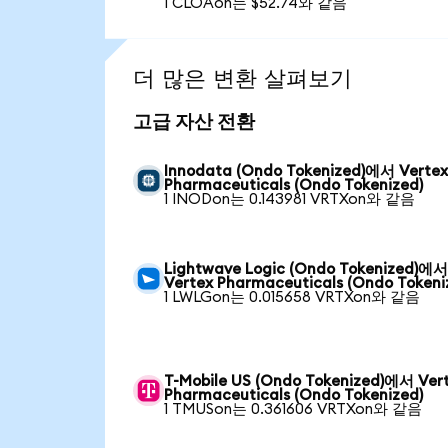
1 CLOAon는 $52.74와 같음
더 많은 변환 살펴보기
고급 자산 전환
Innodata (Ondo Tokenized)에서 Verte
Pharmaceuticals (Ondo Tokenized)
1 INODon는 0.143981 VRTXon와 같음
Lightwave Logic (Ondo Tokenized)에
Vertex Pharmaceuticals (Ondo Tokeni
1 LWLGon는 0.015658 VRTXon와 같음
T-Mobile US (Ondo Tokenized)에서 Ver
Pharmaceuticals (Ondo Tokenized)
1 TMUSon는 0.361606 VRTXon와 같음