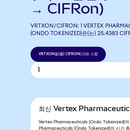
→ CIFRon)
VRTXON/CIFRON: 1 VERTEX PHARMA
(ONDO TOKENIZED)은(는) 25.4383
VRTXON을(를) CIFRON(으)로 스왑
최신 Vertex Pharmaceutic
Vertex Pharmaceuticals (Ondo Tokeni
Pharmaceuticals (Ondo Tokenized)의 시