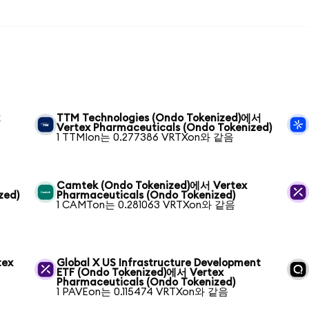
x
TTM Technologies (Ondo Tokenized)에서
Vertex Pharmaceuticals (Ondo Tokenized)
1 TTMIon는 0.277386 VRTXon와 같음
서
Camtek (Ondo Tokenized)에서 Vertex
zed)
Pharmaceuticals (Ondo Tokenized)
1 CAMTon는 0.281063 VRTXon와 같음
tex
Global X US Infrastructure Development
ETF (Ondo Tokenized)에서 Vertex
Pharmaceuticals (Ondo Tokenized)
1 PAVEon는 0.115474 VRTXon와 같음