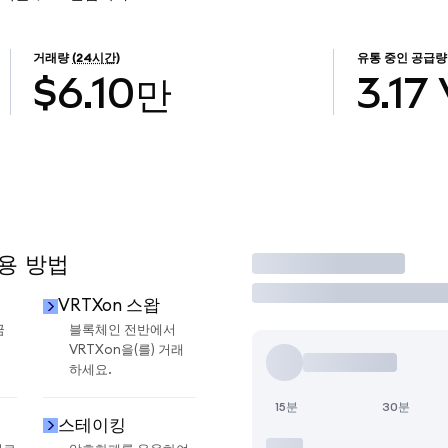
거래량
(24시간)
유통 중인 공급량
$6.10만
3.17
사용 방법
거래
VRTXon 스왑
금
블록체인 전반에서
VRTXon을(를) 거래
하세요.
15분
30분
스테이킹