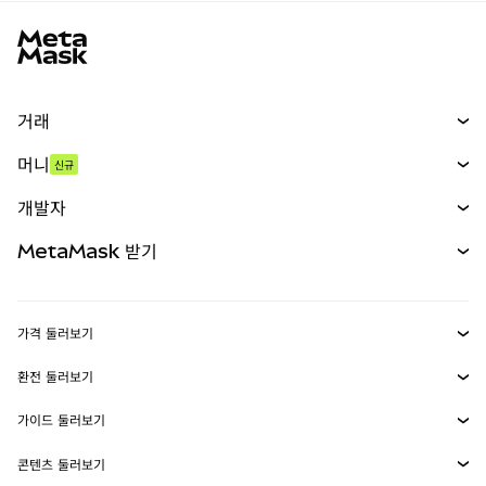
MetaMask 사이트 바닥글
거래
스왑
머니
신규
예측 시장
신규
매수
개발자
무기한 선물
신규
카드
문서 보기
MetaMask 받기
실물자산
mUSD
신규
대시보드
Transaction Shield
수익 창출
Smart Accounts Kit
에이전트 지갑
신규
가격 둘러보기
임베디드 지갑
Snaps
비트코인 가격
환전 둘러보기
MetaMask Connect
이더리움 가격
보상
신규
BTC를 USD로 환전
솔라나 가격
가이드 둘러보기
Snaps
보안
ETH를 USD로 환전
BTC 매수
시바이누 가격
USDT를 INR로 환전
콘텐츠 둘러보기
웹3 서비스
고객 지원
ETH 매수
페페 가격
비트코인 지갑