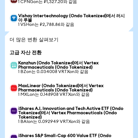
1 CPNGon는 ₽1,327.20와 같음
Vishay Intertechnology (Ondo Tokenized)에서 러시
아 루블
1 VSHon는 ₽2,788.86와 같음
더 많은 변환 살펴보기
고급 자산 전환
Kanzhun (Ondo Tokenized)에서 Vertex
Pharmaceuticals (Ondo Tokenized)
1 BZon는 0.034008 VRTXon와 같음
MaxLinear (Ondo Tokenized)에서 Vertex
Pharmaceuticals (Ondo Tokenized)
1 MXLon는 0.148908 VRTXon와 같음
iShares A.I. Innovation and Tech Active ETF (Ondo
Tokenized)에서 Vertex Pharmaceuticals (Ondo
Tokenized)
1 BAIon는 0.092949 VRTXon와 같음
iShares S&P Small-Cap 600 Value ETF (Ondo