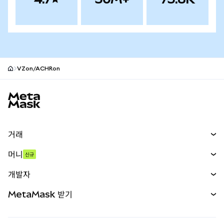
VZon/ACHRon
MetaMask 사이트 바닥글
거래
스왑
머니
신규
예측 시장
신규
매수
개발자
무기한 선물
신규
카드
문서 보기
MetaMask 받기
실물자산
mUSD
신규
대시보드
Transaction Shield
수익 창출
Smart Accounts Kit
에이전트 지갑
신규