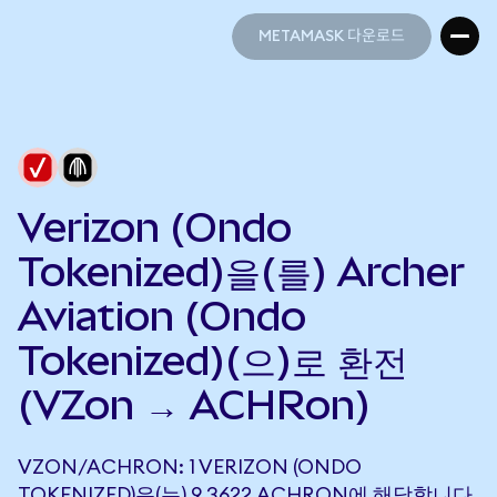
METAMASK 다운로드
METAMASK 다운로드
Verizon (Ondo
Tokenized)을(를) Archer
Aviation (Ondo
Tokenized)(으)로 환전
(VZon → ACHRon)
VZON/ACHRON: 1 VERIZON (ONDO
TOKENIZED)은(는) 9.3622 ACHRON에 해당합니다