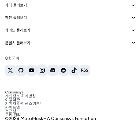
가격 둘러보기
임베디드 지갑
Snaps
비트코인 가격
환전 둘러보기
MetaMask Connect
이더리움 가격
보상
신규
BTC를 USD로 환전
솔라나 가격
가이드 둘러보기
Snaps
보안
ETH를 USD로 환전
BTC 매수
시바이누 가격
USDT를 INR로 환전
콘텐츠 둘러보기
웹3 서비스
고객 지원
ETH 매수
페페 가격
비트코인 지갑
BTC를 USDT로 환전
SOL 매수
채용
테더 가격
솔라나 지갑
한국어
BTC를 INR로 환전
PEPE 매수
연락처
USDC 가격
최고의 암호화폐 카드
ETH를 USDT로 환전
USDT 매수
체인링크 가격
최고의 모바일 암호화폐 지갑
USDT를 PHP로 환전
USDC 매수
Polymarket이란?
BTC를 EUR로 환전
SHIB 매수
Consensys
암호화폐 세금 뉴스
개인정보 처리방침
이용약관
BNB 매수
기여자 라이선스 계약
암호화폐 매수 방법
사이트맵
접근성
비트코인 매도 방법
쿠키 관리
©2026 MetaMask • A Consensys Formation