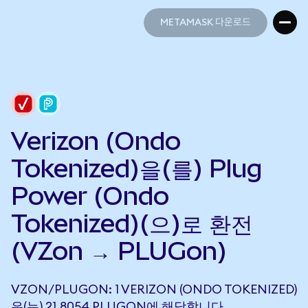
METAMASK 다운로드
METAMASK 다운로드
Verizon (Ondo
Tokenized)을(를) Plug
Power (Ondo
Tokenized)(으)로 환전
(VZon → PLUGon)
VZON/PLUGON: 1 VERIZON (ONDO TOKENIZED)
은(는) 21.8054 PLUGON에 해당합니다