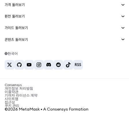
가격 둘러보기
임베디드 지갑
Snaps
비트코인 가격
환전 둘러보기
MetaMask Connect
이더리움 가격
보상
신규
BTC를 USD로 환전
솔라나 가격
가이드 둘러보기
Snaps
보안
ETH를 USD로 환전
BTC 매수
시바이누 가격
USDT를 INR로 환전
콘텐츠 둘러보기
웹3 서비스
고객 지원
ETH 매수
페페 가격
비트코인 지갑
BTC를 USDT로 환전
SOL 매수
채용
테더 가격
솔라나 지갑
한국어
BTC를 INR로 환전
PEPE 매수
연락처
USDC 가격
최고의 암호화폐 카드
ETH를 USDT로 환전
USDT 매수
체인링크 가격
최고의 모바일 암호화폐 지갑
USDT를 PHP로 환전
USDC 매수
Polymarket이란?
BTC를 EUR로 환전
SHIB 매수
Consensys
암호화폐 세금 뉴스
개인정보 처리방침
이용약관
BNB 매수
기여자 라이선스 계약
암호화폐 매수 방법
사이트맵
접근성
비트코인 매도 방법
쿠키 관리
©2026 MetaMask • A Consensys Formation