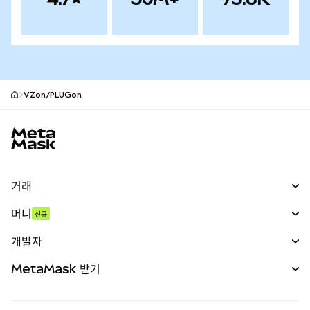
VZon/PLUGon
MetaMask 사이트 바닥글
거래
스왑
머니
신규
예측 시장
신규
매수
개발자
무기한 선물
신규
카드
문서 보기
MetaMask 받기
실물자산
mUSD
신규
대시보드
Transaction Shield
수익 창출
Smart Accounts Kit
에이전트 지갑
신규