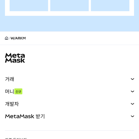
W/ARKM
MetaMask 사이트 바닥글
거래
스왑
머니
신규
예측 시장
신규
매수
개발자
무기한 선물
신규
카드
문서 보기
MetaMask 받기
실물자산
mUSD
신규
대시보드
Transaction Shield
수익 창출
Smart Accounts Kit
에이전트 지갑
신규