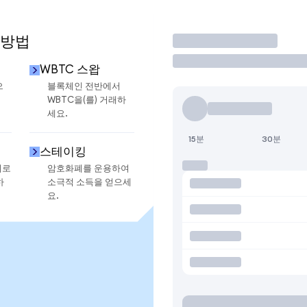
 방법
거래
WBTC 스왑
으
블록체인 전반에서
WBTC을(를) 거래하
세요.
15분
30분
스테이킹
지로
암호화폐를 운용하여
하
소극적 소득을 얻으세
요.