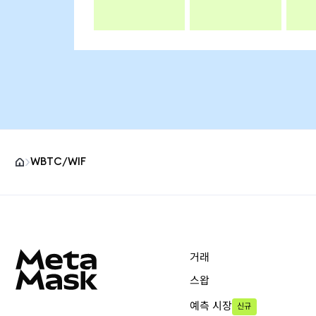
WBTC/WIF
MetaMask 사이트 바닥글
거래
스왑
예측 시장
신규