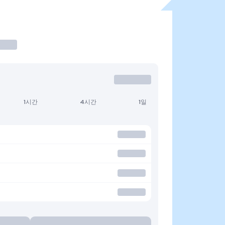
1시간
4시간
1일