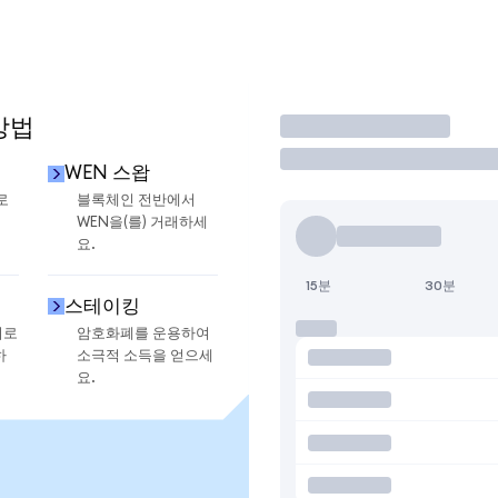
방법
거래
WEN 스왑
로
블록체인 전반에서
WEN을(를) 거래하세
요.
15분
30분
스테이킹
지로
암호화폐를 운용하여
하
소극적 소득을 얻으세
요.