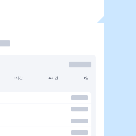
1시간
4시간
1일