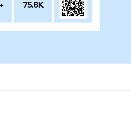
+
75.8K