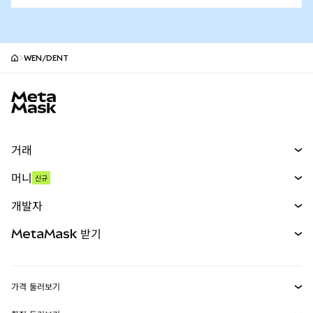
WEN/DENT
MetaMask 사이트 바닥글
거래
스왑
머니
신규
예측 시장
신규
매수
개발자
무기한 선물
신규
카드
문서 보기
MetaMask 받기
실물자산
mUSD
신규
대시보드
Transaction Shield
수익 창출
Smart Accounts Kit
에이전트 지갑
신규
가격 둘러보기
임베디드 지갑
Snaps
비트코인 가격