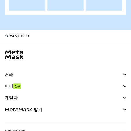
WEN/OUSD
MetaMask 사이트 바닥글
거래
스왑
머니
신규
예측 시장
신규
매수
개발자
무기한 선물
신규
카드
문서 보기
MetaMask 받기
실물자산
mUSD
신규
대시보드
Transaction Shield
수익 창출
Smart Accounts Kit
에이전트 지갑
신규