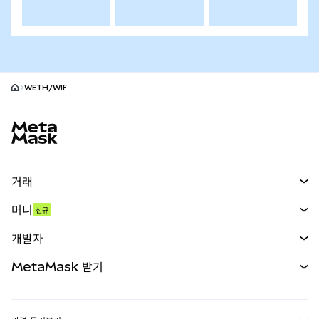
WETH/WIF
MetaMask 사이트 바닥글
거래
스왑
머니
신규
예측 시장
신규
매수
개발자
무기한 선물
신규
카드
문서 보기
MetaMask 받기
실물자산
mUSD
신규
대시보드
Transaction Shield
수익 창출
Smart Accounts Kit
에이전트 지갑
신규