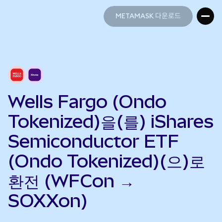
METAMASK 다운로드
METAMASK 다운로드
Wells Fargo (Ondo
Tokenized)을(를) iShares
Semiconductor ETF
(Ondo Tokenized)(으)로
환전 (WFCon →
SOXXon)