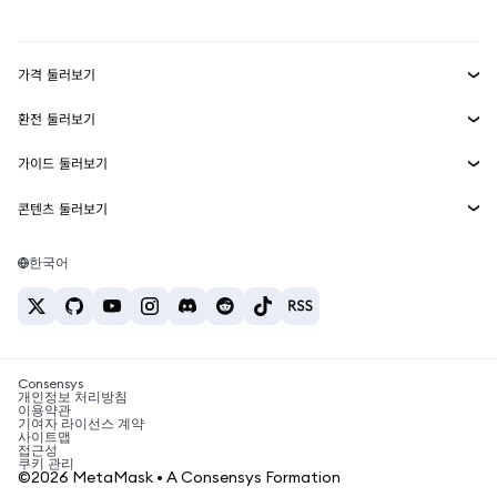
실물자산
mUSD
신규
대시보드
Transaction Shield
수익 창출
Smart Accounts Kit
에이전트 지갑
신규
가격 둘러보기
임베디드 지갑
Snaps
비트코인 가격
환전 둘러보기
MetaMask Connect
이더리움 가격
보상
신규
BTC를 USD로 환전
솔라나 가격
가이드 둘러보기
Snaps
보안
ETH를 USD로 환전
BTC 매수
시바이누 가격
USDT를 INR로 환전
콘텐츠 둘러보기
웹3 서비스
고객 지원
ETH 매수
페페 가격
비트코인 지갑
BTC를 USDT로 환전
SOL 매수
채용
테더 가격
솔라나 지갑
한국어
BTC를 INR로 환전
PEPE 매수
연락처
USDC 가격
최고의 암호화폐 카드
ETH를 USDT로 환전
USDT 매수
체인링크 가격
최고의 모바일 암호화폐 지갑
USDT를 PHP로 환전
USDC 매수
Polymarket이란?
BTC를 EUR로 환전
SHIB 매수
Consensys
암호화폐 세금 뉴스
개인정보 처리방침
이용약관
BNB 매수
기여자 라이선스 계약
암호화폐 매수 방법
사이트맵
접근성
비트코인 매도 방법
쿠키 관리
©2026 MetaMask • A Consensys Formation