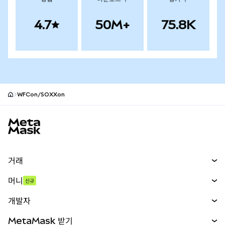
4.7
50M+
75.8K
WFCon/SOXXon
MetaMask 사이트 바닥글
거래
스왑
머니
신규
예측 시장
신규
매수
개발자
무기한 선물
신규
카드
문서 보기
MetaMask 받기