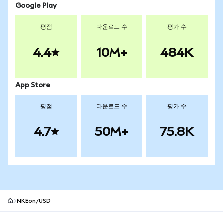
Google Play
평점
다운로드 수
평가 수
4.4
10M+
484K
App Store
평점
다운로드 수
평가 수
4.7
50M+
75.8K
NKEon/USD
MetaMask 사이트 바닥글