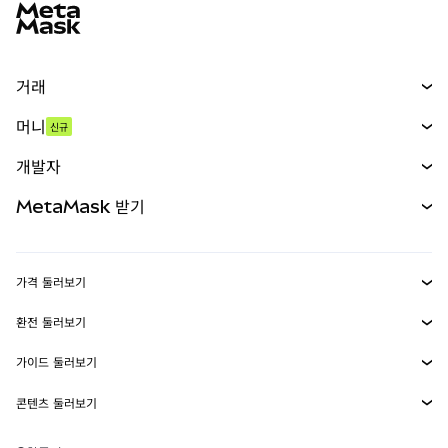
거래
스왑
머니
신규
예측 시장
신규
매수
개발자
무기한 선물
신규
카드
문서 보기
MetaMask 받기
실물자산
mUSD
신규
대시보드
Transaction Shield
수익 창출
Smart Accounts Kit
에이전트 지갑
신규
가격 둘러보기
임베디드 지갑
Snaps
비트코인 가격
환전 둘러보기
MetaMask Connect
이더리움 가격
보상
신규
BTC를 USD로 환전
솔라나 가격
가이드 둘러보기
Snaps
보안
ETH를 USD로 환전
BTC 매수
시바이누 가격
USDT를 INR로 환전
콘텐츠 둘러보기
웹3 서비스
고객 지원
ETH 매수
페페 가격
비트코인 지갑
BTC를 USDT로 환전
SOL 매수
채용