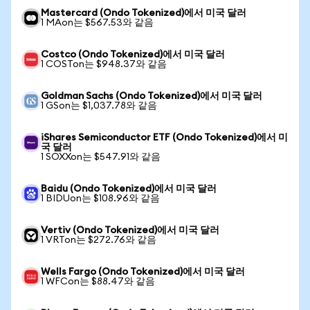
Mastercard (Ondo Tokenized)에서 미국 달러
1 MAon는 $567.53와 같음
Costco (Ondo Tokenized)에서 미국 달러
1 COSTon는 $948.37와 같음
Goldman Sachs (Ondo Tokenized)에서 미국 달러
1 GSon는 $1,037.78와 같음
iShares Semiconductor ETF (Ondo Tokenized)에서 미
국 달러
1 SOXXon는 $547.91와 같음
Baidu (Ondo Tokenized)에서 미국 달러
1 BIDUon는 $108.96와 같음
Vertiv (Ondo Tokenized)에서 미국 달러
1 VRTon는 $272.76와 같음
Wells Fargo (Ondo Tokenized)에서 미국 달러
1 WFCon는 $88.47와 같음