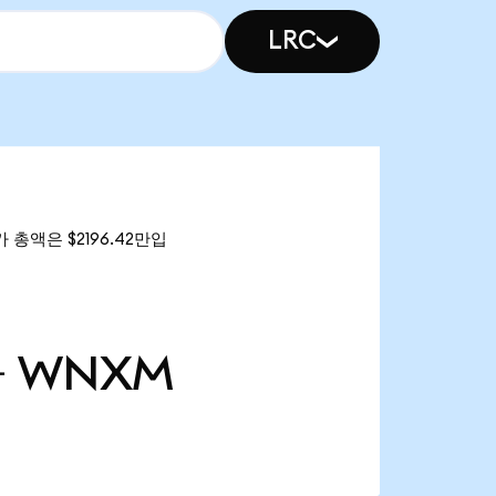
LRC
 총액은 $2196.42만입
만
WNXM