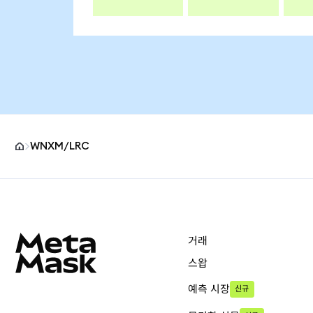
WNXM/LRC
MetaMask 사이트 바닥글
거래
스왑
예측 시장
신규