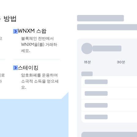
용 방법
거래
WNXM 스왑
으
블록체인 전반에서
WNXM을(를) 거래하
세요.
15분
30분
스테이킹
지로
암호화폐를 운용하여
하
소극적 소득을 얻으세
요.