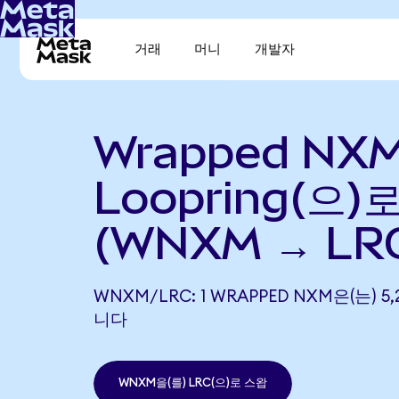
거래
머니
개발자
Wrapped NX
Loopring(으)
(WNXM → LR
WNXM/LRC: 1 WRAPPED NXM은(는) 5
니다
WNXM을(를) LRC(으)로 스왑