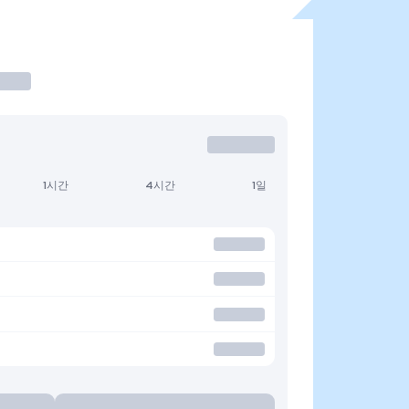
1시간
4시간
1일