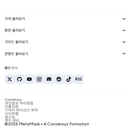
mUSD
신규
대시보드
Transaction Shield
수익 창출
Smart Accounts Kit
에이전트 지갑
신규
가격 둘러보기
임베디드 지갑
Snaps
비트코인 가격
환전 둘러보기
MetaMask Connect
이더리움 가격
보상
신규
BTC를 USD로 환전
솔라나 가격
가이드 둘러보기
Snaps
보안
ETH를 USD로 환전
BTC 매수
시바이누 가격
USDT를 INR로 환전
콘텐츠 둘러보기
웹3 서비스
고객 지원
ETH 매수
페페 가격
비트코인 지갑
BTC를 USDT로 환전
SOL 매수
채용
테더 가격
솔라나 지갑
한국어
BTC를 INR로 환전
PEPE 매수
연락처
USDC 가격
최고의 암호화폐 카드
ETH를 USDT로 환전
USDT 매수
체인링크 가격
최고의 모바일 암호화폐 지갑
USDT를 PHP로 환전
USDC 매수
Polymarket이란?
BTC를 EUR로 환전
SHIB 매수
Consensys
암호화폐 세금 뉴스
개인정보 처리방침
이용약관
BNB 매수
기여자 라이선스 계약
암호화폐 매수 방법
사이트맵
접근성
비트코인 매도 방법
쿠키 관리
©2026 MetaMask • A Consensys Formation