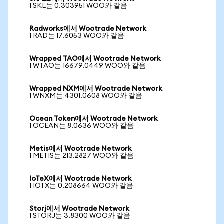
1 SKL는 0.303951 WOO와 같음
Radworks에서 Wootrade Network
1 RAD는 17.6053 WOO와 같음
Wrapped TAO에서 Wootrade Network
1 WTAO는 16679.0449 WOO와 같음
Wrapped NXM에서 Wootrade Network
1 WNXM는 4301.0608 WOO와 같음
Ocean Token에서 Wootrade Network
1 OCEAN는 8.0636 WOO와 같음
Metis에서 Wootrade Network
1 METIS는 213.2827 WOO와 같음
IoTeX에서 Wootrade Network
1 IOTX는 0.208664 WOO와 같음
Storj에서 Wootrade Network
1 STORJ는 3.8300 WOO와 같음