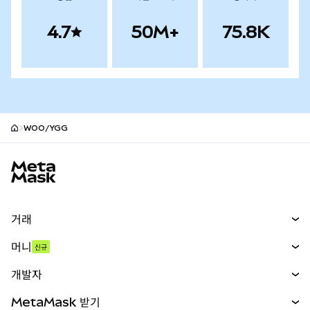
4.7
50M+
75.8K
WOO/YGG
MetaMask 사이트 바닥글
거래
스왑
머니
신규
예측 시장
신규
매수
개발자
무기한 선물
신규
카드
문서 보기
MetaMask 받기
실물자산