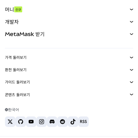
스왑
머니
신규
예측 시장
신규
매수
개발자
무기한 선물
신규
카드
문서 보기
MetaMask 받기
실물자산
mUSD
신규
대시보드
Transaction Shield
수익 창출
Smart Accounts Kit
에이전트 지갑
신규
가격 둘러보기
임베디드 지갑
Snaps
비트코인 가격
환전 둘러보기
MetaMask Connect
이더리움 가격
보상
신규
BTC를 USD로 환전
솔라나 가격
가이드 둘러보기
Snaps
보안
ETH를 USD로 환전
BTC 매수
시바이누 가격
USDT를 INR로 환전
콘텐츠 둘러보기
웹3 서비스
고객 지원
ETH 매수
페페 가격
비트코인 지갑
BTC를 USDT로 환전
SOL 매수
채용
테더 가격
솔라나 지갑
한국어
BTC를 INR로 환전
PEPE 매수
연락처
USDC 가격
최고의 암호화폐 카드
ETH를 USDT로 환전
USDT 매수
체인링크 가격
최고의 모바일 암호화폐 지갑
USDT를 PHP로 환전
USDC 매수
Polymarket이란?