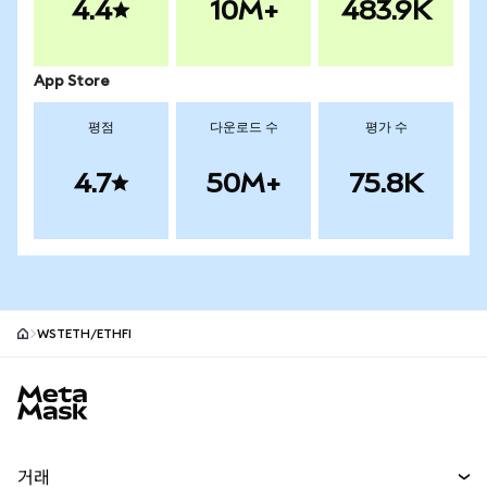
4.4
10M+
483.9K
App Store
평점
다운로드 수
평가 수
4.7
50M+
75.8K
WSTETH/ETHFI
MetaMask 사이트 바닥글
거래