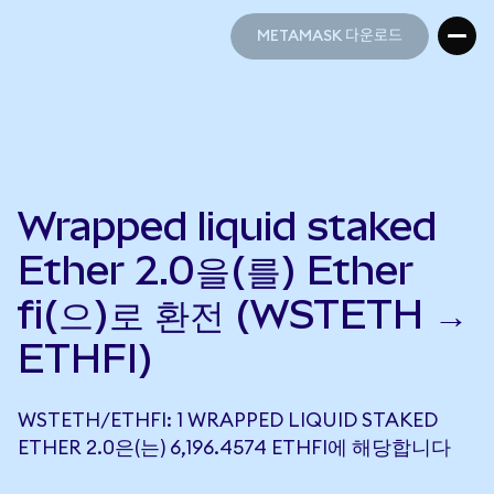
METAMASK 다운로드
METAMASK 다운로드
Wrapped liquid staked
Ether 2.0을(를) Ether
fi(으)로 환전 (WSTETH →
ETHFI)
WSTETH/ETHFI: 1 WRAPPED LIQUID STAKED
ETHER 2.0은(는) 6,196.4574 ETHFI에 해당합니다