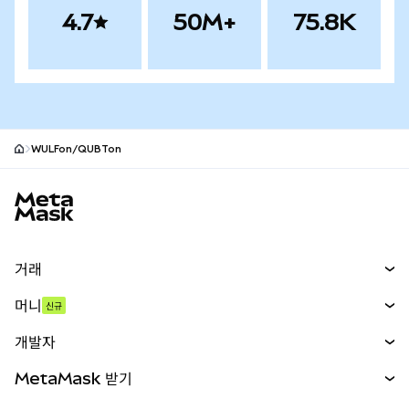
4.7
50M+
75.8K
WULFon/QUBTon
MetaMask 사이트 바닥글
거래
스왑
머니
신규
예측 시장
신규
매수
개발자
무기한 선물
신규
카드
문서 보기
MetaMask 받기
실물자산
mUSD
신규
대시보드
Transaction Shield