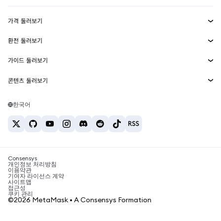
수익 창출
Smart Accounts Kit
에이전트 지갑
신규
가격 둘러보기
임베디드 지갑
Snaps
비트코인 가격
환전 둘러보기
MetaMask Connect
이더리움 가격
보상
신규
BTC를 USD로 환전
솔라나 가격
가이드 둘러보기
Snaps
보안
ETH를 USD로 환전
BTC 매수
시바이누 가격
USDT를 INR로 환전
콘텐츠 둘러보기
웹3 서비스
고객 지원
ETH 매수
페페 가격
비트코인 지갑
BTC를 USDT로 환전
SOL 매수
채용
테더 가격
솔라나 지갑
한국어
BTC를 INR로 환전
PEPE 매수
연락처
USDC 가격
최고의 암호화폐 카드
ETH를 USDT로 환전
USDT 매수
체인링크 가격
최고의 모바일 암호화폐 지갑
USDT를 PHP로 환전
USDC 매수
Polymarket이란?
BTC를 EUR로 환전
SHIB 매수
Consensys
암호화폐 세금 뉴스
개인정보 처리방침
이용약관
BNB 매수
기여자 라이선스 계약
암호화폐 매수 방법
사이트맵
접근성
비트코인 매도 방법
쿠키 관리
©2026 MetaMask • A Consensys Formation