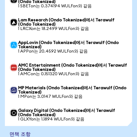
(Ondo Tokenized)
1 SBETon는 0.374194 WULFon와 같음
Lam Research (Ondo Tokenized)에서 Terawulf
(Ondo Tokenized)
1 LRCXon는 18.2499 WULFon와 같음
AppLovin (Ondo Tokenized)에서 Terawulf (Ondo
Tokenized)
1 APPon는 20.4592 WULFon와 같음
AMC Entertainment (Ondo Tokenized)에서 Terawulf
(Ondo Tokenized)
1 AMCon는 0.151320 WULFon와 같음
MP Materials (Ondo Tokenized)에서 Terawulf (Ondo
Tokenized)
1 MPon는 3.0147 WULFon와 같음
Galaxy Digital (Ondo Tokenized)에서 Terawulf
(Ondo Tokenized)
1 GLXYon는 1.1894 WULFon와 같음
면책 조항