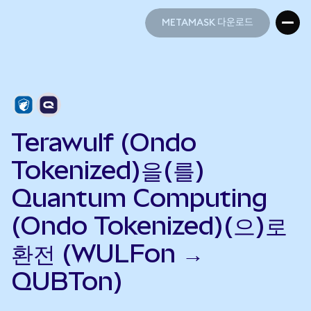
METAMASK 다운로드
METAMASK 다운로드
Terawulf (Ondo
Tokenized)을(를)
Quantum Computing
(Ondo Tokenized)(으)로
환전 (WULFon →
QUBTon)