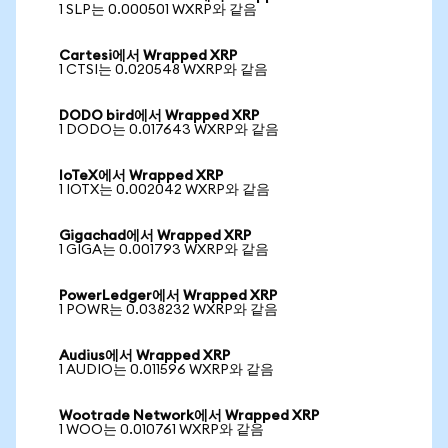
1 SLP는 0.000501 WXRP와 같음
Cartesi에서 Wrapped XRP
1 CTSI는 0.020548 WXRP와 같음
DODO bird에서 Wrapped XRP
1 DODO는 0.017643 WXRP와 같음
IoTeX에서 Wrapped XRP
1 IOTX는 0.002042 WXRP와 같음
Gigachad에서 Wrapped XRP
1 GIGA는 0.001793 WXRP와 같음
PowerLedger에서 Wrapped XRP
1 POWR는 0.038232 WXRP와 같음
Audius에서 Wrapped XRP
1 AUDIO는 0.011596 WXRP와 같음
Wootrade Network에서 Wrapped XRP
1 WOO는 0.010761 WXRP와 같음