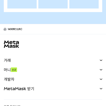
WXRP/LRC
MetaMask 사이트 바닥글
거래
스왑
머니
신규
예측 시장
신규
매수
개발자
무기한 선물
신규
카드
문서 보기
MetaMask 받기
실물자산
mUSD
신규
대시보드
Transaction Shield
수익 창출
Smart Accounts Kit
에이전트 지갑
신규