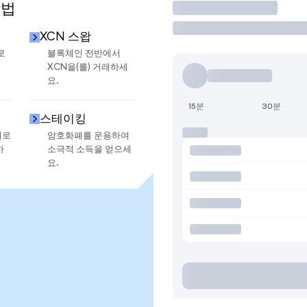
방법
거래
XCN 스왑
로
블록체인 전반에서
XCN을(를) 거래하세
요.
15분
30분
스테이킹
지로
암호화폐를 운용하여
하
소극적 소득을 얻으세
요.