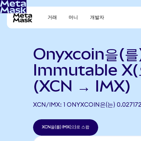
거래
머니
개발자
Onyxcoin을(를
Immutable X
(XCN → IMX)
XCN/IMX: 1 ONYXCOIN은(는) 0.027
XCN을(를) IMX(으)로 스왑