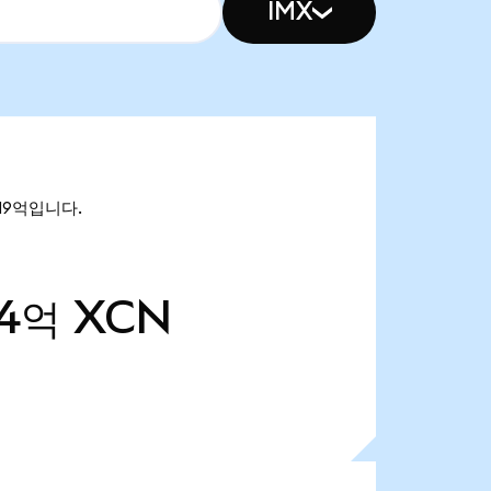
IMX
.19억입니다.
94억
XCN