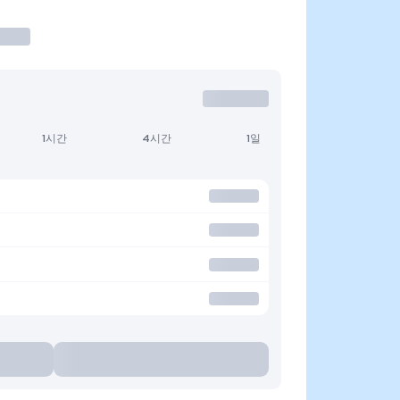
1시간
4시간
1일