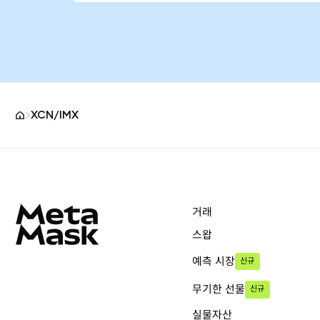
XCN/IMX
MetaMask 사이트 바닥글
거래
스왑
예측 시장
신규
무기한 선물
신규
실물자산