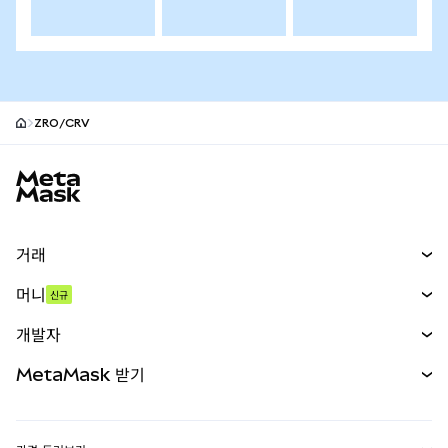
ZRO/CRV
MetaMask 사이트 바닥글
거래
스왑
머니
신규
예측 시장
신규
매수
개발자
무기한 선물
신규
카드
문서 보기
MetaMask 받기
실물자산
mUSD
신규
대시보드
Transaction Shield
수익 창출
Smart Accounts Kit
에이전트 지갑
신규