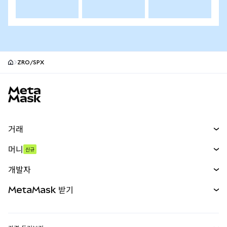
ZRO/SPX
MetaMask 사이트 바닥글
거래
스왑
머니
신규
예측 시장
신규
매수
개발자
무기한 선물
신규
카드
문서 보기
MetaMask 받기
실물자산
mUSD
신규
대시보드
Transaction Shield
수익 창출
Smart Accounts Kit
에이전트 지갑
신규