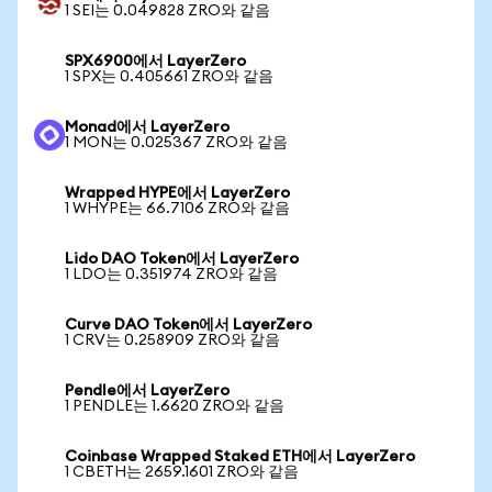
1 SEI는 0.049828 ZRO와 같음
SPX6900에서 LayerZero
1 SPX는 0.405661 ZRO와 같음
Monad에서 LayerZero
1 MON는 0.025367 ZRO와 같음
Wrapped HYPE에서 LayerZero
1 WHYPE는 66.7106 ZRO와 같음
Lido DAO Token에서 LayerZero
1 LDO는 0.351974 ZRO와 같음
Curve DAO Token에서 LayerZero
1 CRV는 0.258909 ZRO와 같음
Pendle에서 LayerZero
1 PENDLE는 1.6620 ZRO와 같음
Coinbase Wrapped Staked ETH에서 LayerZero
1 CBETH는 2659.1601 ZRO와 같음