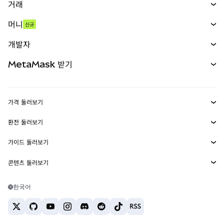
거래
스왑
머니
신규
예측 시장
신규
매수
개발자
무기한 선물
신규
카드
문서 보기
MetaMask 받기
실물자산
mUSD
신규
대시보드
Transaction Shield
수익 창출
Smart Accounts Kit
에이전트 지갑
신규
가격 둘러보기
임베디드 지갑
Snaps
비트코인 가격
환전 둘러보기
MetaMask Connect
이더리움 가격
보상
신규
BTC를 USD로 환전
솔라나 가격
가이드 둘러보기
Snaps
보안
ETH를 USD로 환전
BTC 매수
시바이누 가격
USDT를 INR로 환전
콘텐츠 둘러보기
웹3 서비스
고객 지원
ETH 매수
페페 가격
비트코인 지갑
BTC를 USDT로 환전
SOL 매수
채용
테더 가격
솔라나 지갑
한국어
BTC를 INR로 환전
PEPE 매수
연락처
USDC 가격
최고의 암호화폐 카드
ETH를 USDT로 환전
USDT 매수
체인링크 가격
최고의 모바일 암호화폐 지갑
USDT를 PHP로 환전