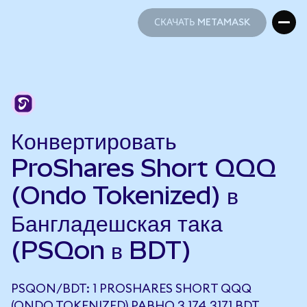
СКАЧАТЬ METAMASK
СКАЧАТЬ METAMASK
Конвертировать
ProShares Short QQQ
(Ondo Tokenized) в
Бангладешская така
(PSQon в BDT)
PSQON/BDT: 1 PROSHARES SHORT QQQ
(ONDO TOKENIZED) РАВНО 3 174,3171 BDT