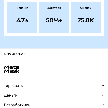
Рейтинг
Загрузок
Оценок
4.7
50M+
75.8K
PSQon/BDT
Нижний колонтитул сайта MetaMask
Торговать
Торговля
Деньги
Swaps
Покупайте
Разработчики
Прогнозы
НОВИНКА