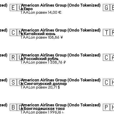
zed)
American Airlines Group (Ondo Tokenized)
🇪🇺
🇬
в Евро
1 AALon равен 14,00 €
zed)
American Airlines Group (Ondo Tokenized)
🇨🇳
🇹
в Китайский юань
1 AALon равен 108,86 ¥
zed)
American Airlines Group (Ondo Tokenized)
🇷🇺
🇨
в Российский рубль
1 AALon равен 1 338,76 ₽
zed)
American Airlines Group (Ondo Tokenized)
🇸🇬
🇨
в Сингапурский доллар
1 AALon равен 20,71 $
zed)
American Airlines Group (Ondo Tokenized)
🇧🇩
🇵
в Бангладешская така
1 AALon равен 1 996,16 ৳