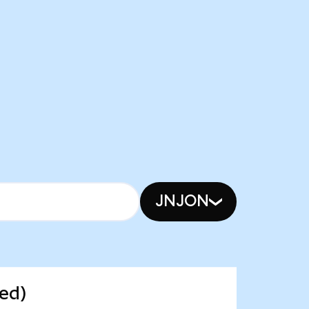
JNJON
zed)