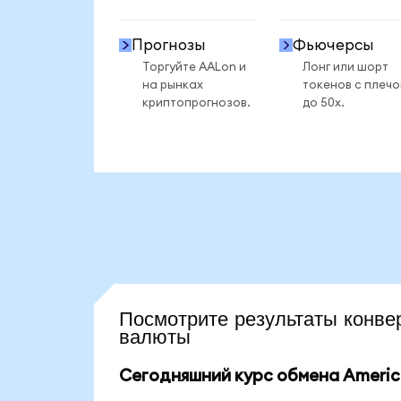
Прогнозы
Фьючерсы
Торгуйте AALon и
Лонг или шорт
на рынках
токенов с плеч
криптопрогнозов.
до 50x.
Посмотрите результаты кон
валюты
Сегодняшний курс обмена American