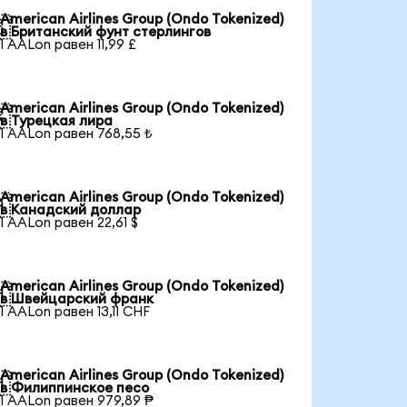
American Airlines Group (Ondo Tokenized)

в Британский фунт стерлингов
1 AALon равен 11,99 £
American Airlines Group (Ondo Tokenized)

в Турецкая лира
1 AALon равен 768,55 ₺
American Airlines Group (Ondo Tokenized)

в Канадский доллар
1 AALon равен 22,61 $
American Airlines Group (Ondo Tokenized)

в Швейцарский франк
1 AALon равен 13,11 CHF
American Airlines Group (Ondo Tokenized)

в Филиппинское песо
1 AALon равен 979,89 ₱