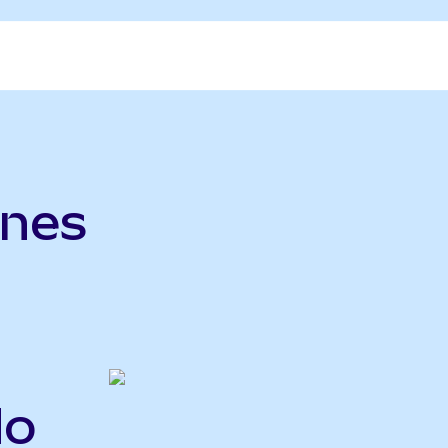
ines
do