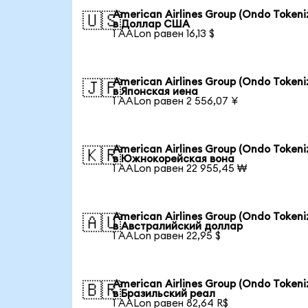
American Airlines Group (Ondo Tokeni
🇺🇸
в Доллар США
1 AALon равен 16,13 $
American Airlines Group (Ondo Tokeni
🇯🇵
в Японская иена
1 AALon равен 2 556,07 ¥
American Airlines Group (Ondo Tokeni
🇰🇷
в Южнокорейская вона
1 AALon равен 22 955,45 ₩
American Airlines Group (Ondo Tokeni
🇦🇺
в Австралийский доллар
1 AALon равен 22,95 $
American Airlines Group (Ondo Tokeni
🇧🇷
в Бразильский реал
1 AALon равен 82,64 R$