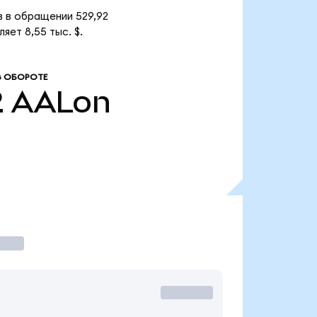
в в обращении 529,92
яет 8,55 тыс. $.
В ОБОРОТЕ
2
AALon