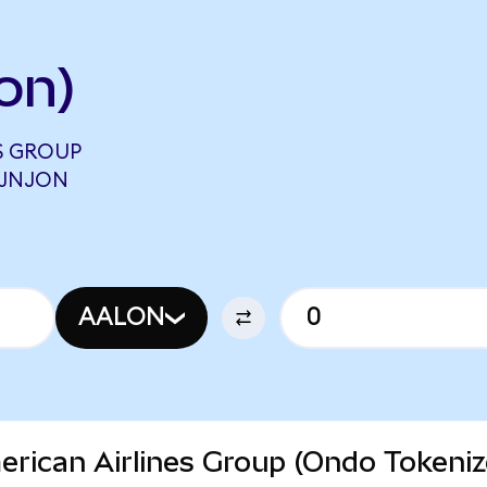
on)
S GROUP
 JNJON
AALON
merican Airlines Group (Ondo Tokeni