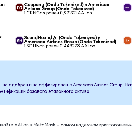
can
Coupang (Ondo Tokenized) в American
Airlines Group (Ondo Tokenized)
1 CPNGon равен 0,991321 AALon
F
SoundHound AI (Ondo Tokenized) в
American Airlines Group (Ondo Tokenized)
1 SOUNon равен 0,443273 AALon
 не одобрен и не аффилирован с American Airlines Group. Н
ентификации базового эталонного актива.
нивайте AALon в MetaMask — самом надёжном криптокошельк