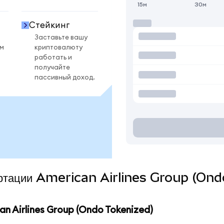
15м
30м
Стейкинг
Заставьте вашу
ом
криптовалюту
работать и
получайте
пассивный доход.
вертации American Airlines Group (Ond
 Airlines Group (Ondo Tokenized)