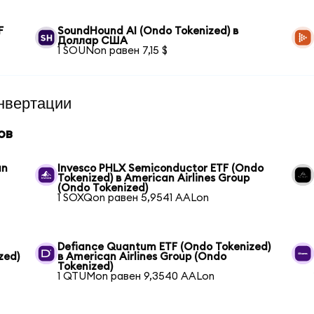
F
SoundHound AI (Ondo Tokenized) в
Доллар США
1 SOUNon равен 7,15 $
нвертации
ов
an
Invesco PHLX Semiconductor ETF (Ondo
Tokenized) в American Airlines Group
(Ondo Tokenized)
1 SOXQon равен 5,9541 AALon
Defiance Quantum ETF (Ondo Tokenized)
zed)
в American Airlines Group (Ondo
Tokenized)
1 QTUMon равен 9,3540 AALon