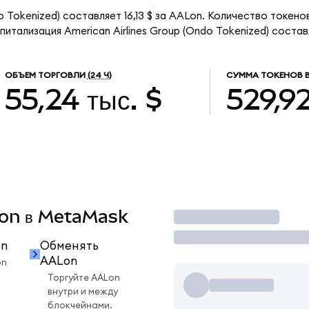
o Tokenized) составляет 16,13 $ за AALon. Количество токено
тализация American Airlines Group (Ondo Tokenized) составл
ОБЪЕМ ТОРГОВЛИ
(24 Ч)
СУММА ТОКЕНОВ 
55,24 тыс. $
529,9
ALon в MetaMask
Торговать
on
Обменять
AALon
on
Торгуйте AALon
внутри и между
блокчейнами.