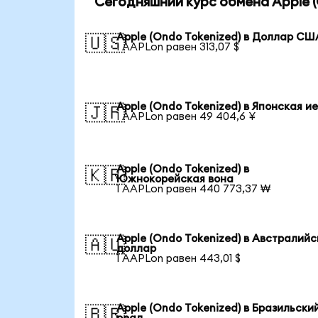
Сегодняшний курс обмена Apple (
Apple (Ondo Tokenized) в Доллар СШ
🇺🇸
1 AAPLon равен 313,07 $
Apple (Ondo Tokenized) в Японская и
🇯🇵
1 AAPLon равен 49 404,6 ¥
Apple (Ondo Tokenized) в
🇰🇷
Южнокорейская вона
1 AAPLon равен 440 773,37 ₩
Apple (Ondo Tokenized) в Австралийс
🇦🇺
доллар
1 AAPLon равен 443,01 $
Apple (Ondo Tokenized) в Бразильски
🇧🇷