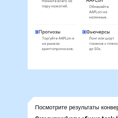
AAPLon
Начните всего за
пару нажатий.
Обменяйте
AAPLon на
наличные.
Прогнозы
Фьючерсы
Торгуйте AAPLon и
Лонг или шорт
на рынках
токенов с плеч
криптопрогнозов.
до 50x.
Посмотрите результаты конв