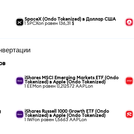
SpaceX (Ondo Tokenized) в Доллар США
1 SPCXon равен 136,31 $
нвертации
ов
iShares MSCI Emerging Markets ETF (Ondo
Tokenized) в Apple (Ondo Tokenized)
1 EEMon равен 0,212572 AAPLon
g
iShares Russell 1000 Growth ETF (Ondo
Tokenized) в Apple (Ondo Tokenized)
1 IWFon равен 1,5663 AAPLon