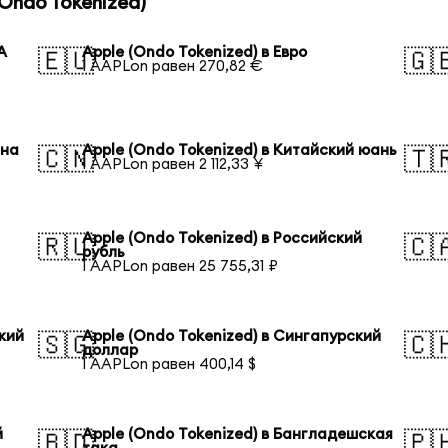
Ondo Tokenized)
А
Apple (Ondo Tokenized) в Евро
🇪🇺
🇬
1 AAPLon равен 270,82 €
ена
Apple (Ondo Tokenized) в Китайский юань
🇨🇳
🇹
1 AAPLon равен 2 112,33 ¥
Apple (Ondo Tokenized) в Российский
🇷🇺
🇨
рубль
1 AAPLon равен 25 755,31 ₽
кий
Apple (Ondo Tokenized) в Сингапурский
🇸🇬
🇨
доллар
1 AAPLon равен 400,14 $
й
Apple (Ondo Tokenized) в Бангладешская
🇧🇩
🇵