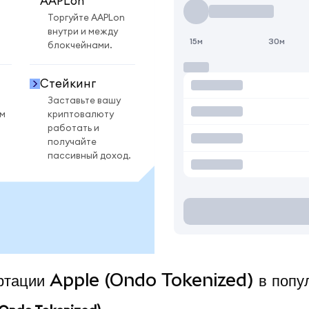
AAPLon
Торгуйте AAPLon
внутри и между
15м
30м
блокчейнами.
Стейкинг
Заставьте вашу
ом
криптовалюту
работать и
получайте
пассивный доход.
ертации Apple (Ondo Tokenized) в попу