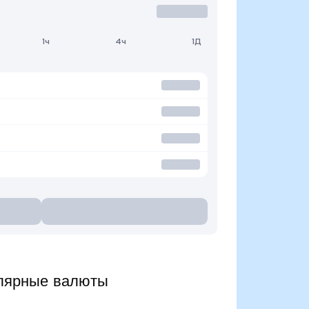
1ч
4ч
1Д
лярные валюты