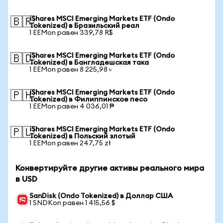
iShares MSCI Emerging Markets ETF (Ondo
🇧🇷
Tokenized) в Бразильский реал
1 EEMon равен 339,78 R$
iShares MSCI Emerging Markets ETF (Ondo
🇧🇩
Tokenized) в Бангладешская така
1 EEMon равен 8 225,98 ৳
iShares MSCI Emerging Markets ETF (Ondo
🇵🇭
Tokenized) в Филиппинское песо
1 EEMon равен 4 036,01 ₱
iShares MSCI Emerging Markets ETF (Ondo
🇵🇱
Tokenized) в Польский злотый
1 EEMon равен 247,75 zł
Конвертируйте другие активы реального мира
в USD
SanDisk (Ondo Tokenized) в Доллар США
1 SNDKon равен 1 415,56 $