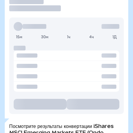
Торговать
15м
30м
1ч
4ч
1Д
Посмотрите результаты конвертации iShares
MSCI Emerging Markets ETF (Ondo