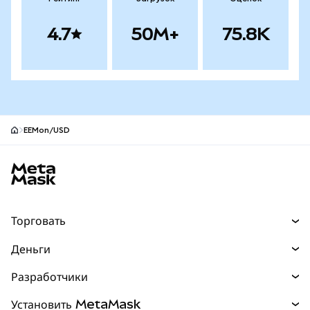
4.7
50M+
75.8K
EEMon/USD
Нижний колонтитул сайта MetaMask
Торговать
Торговля
Деньги
Swaps
Покупайте
Разработчики
Прогнозы
НОВИНКА
Карта
Документация для разработчиков
Установить MetaMask